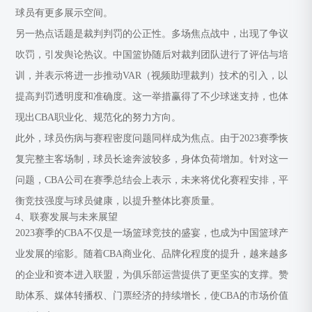
球员有更多展示空间。
另一热点话题是裁判判罚的公正性。多场焦点战中，出现了争议
吹罚，引发舆论热议。中国篮协随后对裁判团队进行了评估与培
训，并表示将进一步推动VAR（视频助理裁判）技术的引入，以
提高判罚透明度和准确度。这一举措赢得了不少球迷支持，也体
现出CBA职业化、规范化的努力方向。
此外，球员伤病与赛程密度问题同样成为焦点。由于2023赛季恢
复完整主客场制，球员长途奔波较多，身体负荷增加。针对这一
问题，CBA公司在赛季总结会上表示，未来将优化赛程安排，平
衡竞技强度与球员健康，以提升整体比赛质量。
4、联赛发展与未来展望
2023赛季的CBA不仅是一场篮球竞技的盛宴，也成为中国篮球产
业发展的缩影。随着CBA商业化、品牌化程度的提升，越来越多
的企业和资本进入联盟，为俱乐部运营提供了更坚实的支撑。赞
助体系、媒体转播权、门票经济的持续增长，使CBA的市场价值