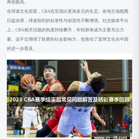
再创新高。
在球迷文化层面，CBA也呈现出更加多元的生态。各地主场氛围
日益浓厚，球迷组织的自发性与创造性不断增强。社交媒体平台
上，CBA相关话题的热度持续攀升，年轻群体成为主要关注力
量。这不仅增强了联赛的社会影响力，也推动了篮球文化在中国
的进一步普及。