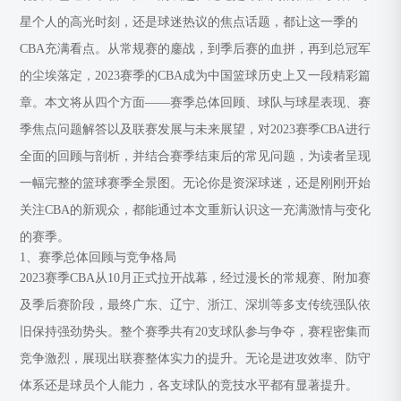
星个人的高光时刻，还是球迷热议的焦点话题，都让这一季的
CBA充满看点。从常规赛的鏖战，到季后赛的血拼，再到总冠军
的尘埃落定，2023赛季的CBA成为中国篮球历史上又一段精彩篇
章。本文将从四个方面——赛季总体回顾、球队与球星表现、赛
季焦点问题解答以及联赛发展与未来展望，对2023赛季CBA进行
全面的回顾与剖析，并结合赛季结束后的常见问题，为读者呈现
一幅完整的篮球赛季全景图。无论你是资深球迷，还是刚刚开始
关注CBA的新观众，都能通过本文重新认识这一充满激情与变化
的赛季。
1、赛季总体回顾与竞争格局
2023赛季CBA从10月正式拉开战幕，经过漫长的常规赛、附加赛
及季后赛阶段，最终广东、辽宁、浙江、深圳等多支传统强队依
旧保持强劲势头。整个赛季共有20支球队参与争夺，赛程密集而
竞争激烈，展现出联赛整体实力的提升。无论是进攻效率、防守
体系还是球员个人能力，各支球队的竞技水平都有显著提升。