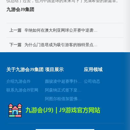
仅总结了过去，也为中国篮球的未来写下了充满希望的新篇章。
九游会J9集团
上一篇
辛纳如何在澳大利亚网球公开赛中逆袭夺冠实现梦想
下一篇
为什么门迭塔成为吸引游客的独特景点和拉齐奥的文化象征
关于九游会J9集团
项目展示
应用领域
介绍九游会J9
颜骏凌中超赛季扑救成功率位居前列展现顶级门将实力
公司动态
联系九游会J9官网
阿森纳正式签下皇家社会中场梅里诺 强化球队中场实力
阿图尔租借加盟佛罗伦萨展现中场统治力与技战术价值