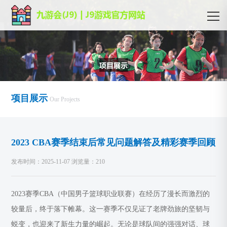
项目展示
Our Projects
2023 CBA赛季结束后常见问题解答及精彩赛季回顾
发布时间：2025-11-07 浏览量：210
2023赛季CBA（中国男子篮球职业联赛）在经历了漫长而激烈的
较量后，终于落下帷幕。这一赛季不仅见证了老牌劲旅的坚韧与
蜕变，也迎来了新生力量的崛起。无论是球队间的强强对话、球