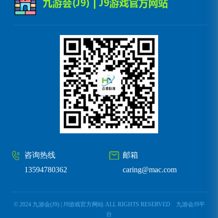
咨询热线
邮箱
13594780362
caring@mac.com
© 2024 九游会(J9) | J9游戏官方网站 ALL RIGHTS RESERVED
九游会J9平
台