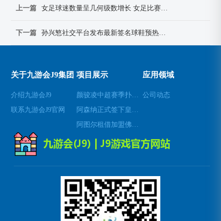
上一篇
女足球迷数量呈几何级数增长 女足比赛逐渐成为大众关注的新焦点
下一篇
孙兴慜社交平台发布最新签名球鞋预热海报引发球迷热议
关于九游会J9集团
项目展示
应用领域
介绍九游会J9
颜骏凌中超赛季扑救成功率位居前列展现顶级门将实力
公司动态
联系九游会J9官网
阿森纳正式签下皇家社会中场梅里诺 强化球队中场实力
阿图尔租借加盟佛罗伦萨展现中场统治力与技战术价值