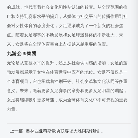
的成就，也代表着社会文化和性别认知的转变。从全球范围的推
广和支持到赛事水平的提升，从媒体与社交平台的传播作用到社
会对女性体育的态度变化，女足逐渐成为了一个新兴的社会焦
点。随着女足赛事的不断发展和女足球迷群体的不断壮大，未
来，女足将在全球体育舞台上占据越来越重要的位置。
九游会J9集团
无论是从竞技水平的提升，还是从社会认同感的增加，女足的蓬
勃发展都展示了女性在体育世界中应有的地位。女足不仅仅是一
个体育项目，它也承载着性别平等、社会变革和文化认同等多重
意义。未来，随着更多女足赛事的举办和更多女足明星的崛起，
女足将继续吸引更多球迷，成为全球体育文化中不可忽视的重要
力量。
上一篇
奥林匹亚科斯欧协联客场大胜阿斯顿维拉4比2成功晋级