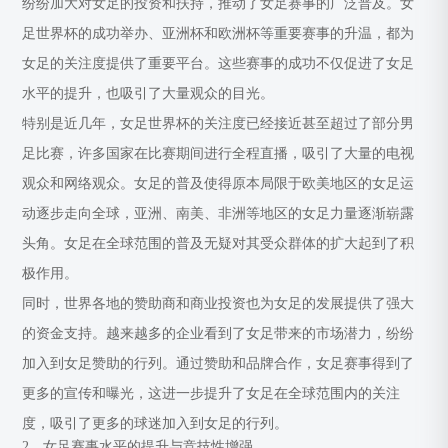
纷纷加大对女足的投资和扶持，推动了女足赛事的广泛普及。女
足世界杯的成功举办、亚洲杯和欧洲杯等重要赛事的升温，都为
女足的关注度提供了重要平台。这些赛事的成功不仅促进了女足
水平的提升，也吸引了大量观众的目光。
特别是近几年，女足世界杯的关注度已经接近甚至超过了部分男
足比赛，许多国家在比赛期间进行全程直播，吸引了大量的电视
观众和网络观众。女足的普及使得原本局限于欧美地区的女足运
动逐步走向全球，亚洲、南美、非洲等地区的女足力量逐渐崭露
头角。女足在全球范围的普及无疑对其受众群体的扩大起到了积
极作用。
同时，世界各地的赞助商和商业投资也为女足的发展提供了强大
的资金支持。越来越多的企业看到了女足带来的市场潜力，纷纷
加入到女足赞助的行列。通过赞助和品牌合作，女足赛事得到了
更多的宣传和曝光，这进一步提升了女足在全球范围内的关注
度，吸引了更多的球迷加入到女足的行列。
2、女足赛事水平的提升与竞技性增强