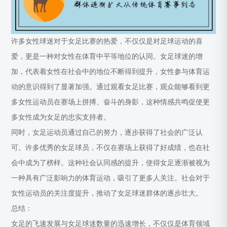
许多女性球迷对于女足比赛的热爱，不仅仅是对足球运动的喜
爱，更是一种对女性在体育中平等地位的认同。女足球迷的增
加，代表着女性在社会中的地位不断得到提升，女性参与体育运
动的意识得到了显著加强。通过观看女足比赛，观众能够看到更
多女性运动员在赛场上拼搏、奋斗的身影，这种情感共鸣促使更
多女性成为女足的忠实支持者。
同时，女足运动员通过自己的努力，逐步获得了社会的广泛认
可。许多优秀的女足球员，不仅在赛场上获得了好成绩，也在社
会中成为了榜样。这种社会认同感的提升，使得女足逐渐被视为
一种具有广泛影响力的体育运动，吸引了更多人关注。社会对于
女性运动员的关注度提升，推动了女足球迷群体的逐步壮大。
总结：
女足的飞速发展与女足球迷数量的迅速增长，不仅仅是体育领域