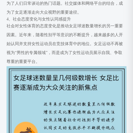
为了人们日常谈论的热门话题。社交媒体和网络平台的结合，成
为了女足逐渐走向大众视野的重要途径。
4、社会态度变化与女性认同感提升
社会对女性体育的态度变化是推动女足球迷数量增长的另一重要
因素。近年来，随着性别平等意识的不断提升，越来越多的人开
始认同并支持女性运动员在竞技体育中的地位。女足运动不再被
视为“男性的专属领域”，而是成为了女性运动员展示自我、争取
尊重的重要平台。