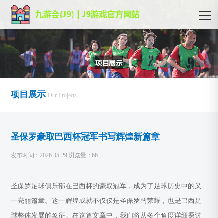
项目展示
Our Projects
圣保罗豪取巴西杯冠军书写辉煌新篇章
发布时间：2026-05-29 浏览量：66
圣保罗足球俱乐部在巴西杯的豪取冠军，成为了足球历史中的又
一亮丽篇章。这一辉煌成就不仅仅是圣保罗的荣耀，也是巴西足
球整体发展的象征。在这篇文章中，我们将从多个角度详细探讨