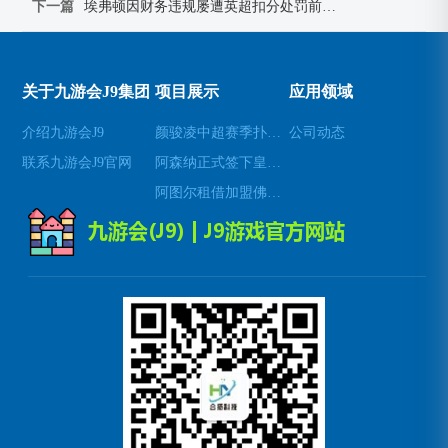
下一篇
埃弗顿因财务违规屡遭英超扣分处罚前景堪忧
关于九游会J9集团
项目展示
应用领域
介绍九游会J9
颜骏凌中超赛季扑救成功率位居前列展现顶级门将实力
公司动态
联系九游会J9官网
阿森纳正式签下皇家社会中场梅里诺 强化球队中场实力
阿图尔租借加盟佛罗伦萨展现中场统治力与技战术价值