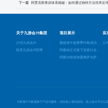
下一篇
阿贾克斯青训体系揭秘：如何通过独特方法培养足
关于九游会J9集团
项目展示
应
介绍九游会J9
颜骏凌中超赛季扑救成功率位居前列展现顶级门将实力
公
联系九游会J9官网
阿森纳正式签下皇家社会中场梅里诺 强化球队中场实力
阿图尔租借加盟佛罗伦萨展现中场统治力与技战术价值
J9隶属于J9集团旗下产品与服务，包括真人视讯游戏、线上娱乐平台