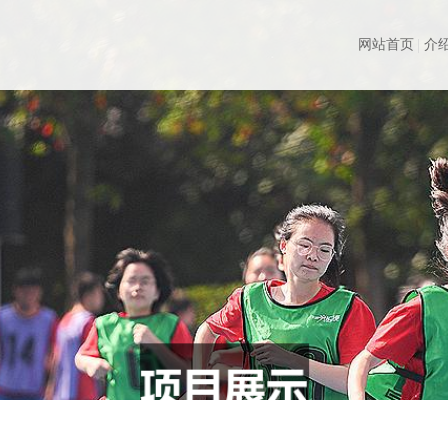
网站首页
介绍