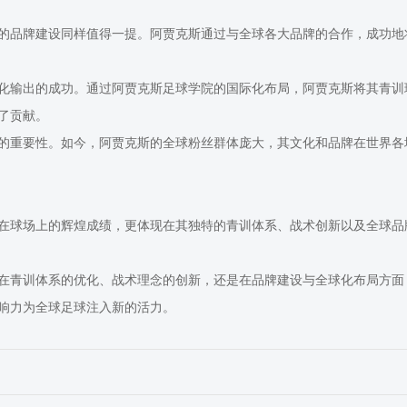
的品牌建设同样值得一提。阿贾克斯通过与全球各大品牌的合作，成功地
化输出的成功。通过阿贾克斯足球学院的国际化布局，阿贾克斯将其青训
了贡献。
的重要性。如今，阿贾克斯的全球粉丝群体庞大，其文化和品牌在世界各
在球场上的辉煌成绩，更体现在其独特的青训体系、战术创新以及全球品
在青训体系的优化、战术理念的创新，还是在品牌建设与全球化布局方面
响力为全球足球注入新的活力。