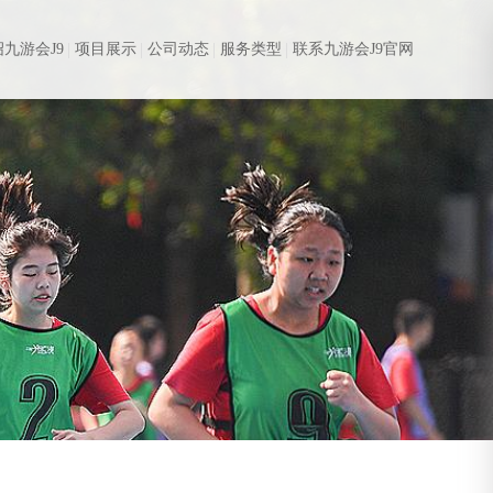
九游会J9
项目展示
公司动态
服务类型
联系九游会J9官网