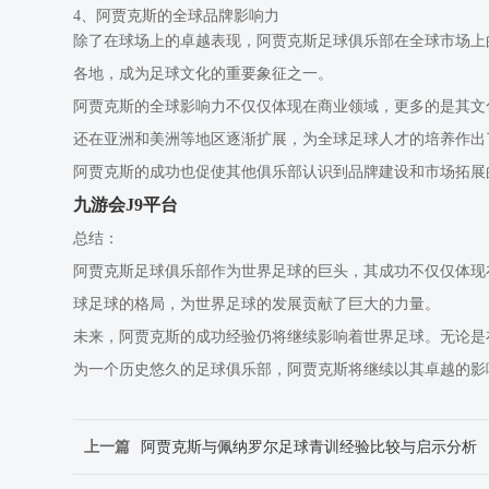
4、阿贾克斯的全球品牌影响力
除了在球场上的卓越表现，阿贾克斯足球俱乐部在全球市场上
各地，成为足球文化的重要象征之一。
阿贾克斯的全球影响力不仅仅体现在商业领域，更多的是其文
还在亚洲和美洲等地区逐渐扩展，为全球足球人才的培养作出
阿贾克斯的成功也促使其他俱乐部认识到品牌建设和市场拓展
九游会J9平台
总结：
阿贾克斯足球俱乐部作为世界足球的巨头，其成功不仅仅体现
球足球的格局，为世界足球的发展贡献了巨大的力量。
未来，阿贾克斯的成功经验仍将继续影响着世界足球。无论是
为一个历史悠久的足球俱乐部，阿贾克斯将继续以其卓越的影
上一篇
阿贾克斯与佩纳罗尔足球青训经验比较与启示分析