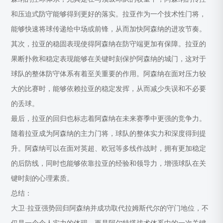
和压迫式防守能够得到更好的落实。拉亚作为一个技术性门将，
能够快速将球传递给中场或前锋，从而加快阿森纳的进攻节奏。
其次，拉亚的稳固表现使得阿森纳在防守端更加有保障。拉亚的
果断扑救和稳定表现能够在关键时刻保护阿森纳的城门，这对于
球队的整体防守体系有着至关重要的作用。阿森纳在面对压力较
大的比赛时，能够依赖拉亚的稳定发挥，从而减少失误和不必要
的丢球。
最后，拉亚的回归也标志着阿森纳在未来赛季中更强的竞争力。
随着拉亚成为阿森纳的主力门将，球队的整体实力和深度得到提
升。阿森纳可以在面对英超、欧冠等多线作战时，拥有更加稳定
的后防线，同时也能够依靠拉亚的经验和领导力，增强球队在关
键时刻的心理素质。
总结：
大卫·拉亚强势回归阿森纳并成功取代拉姆斯代尔的守门地位，不