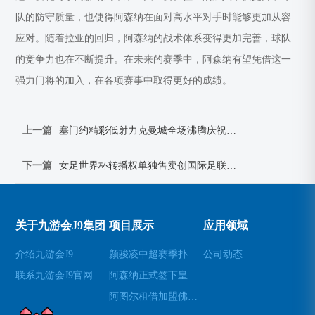
队的防守质量，也使得阿森纳在面对高水平对手时能够更加从容
应对。随着拉亚的回归，阿森纳的战术体系变得更加完善，球队
的竞争力也在不断提升。在未来的赛季中，阿森纳有望凭借这一
强力门将的加入，在各项赛事中取得更好的成绩。
上一篇
塞门约精彩低射力克曼城全场沸腾庆祝胜利
下一篇
女足世界杯转播权单独售卖创国际足联版权收入新高
关于九游会J9集团
项目展示
应用领域
介绍九游会J9
颜骏凌中超赛季扑救成功率位居前列展现顶级门将实力
公司动态
联系九游会J9官网
阿森纳正式签下皇家社会中场梅里诺 强化球队中场实力
阿图尔租借加盟佛罗伦萨展现中场统治力与技战术价值