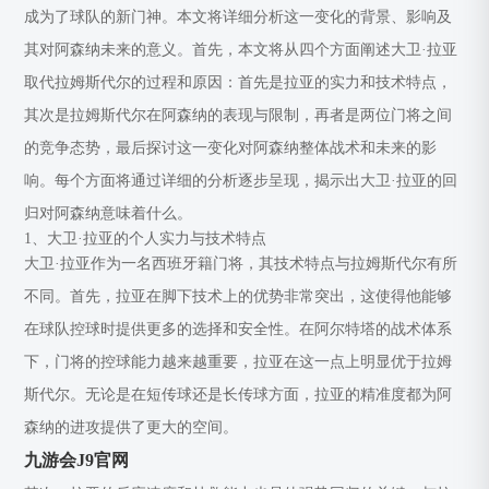
成为了球队的新门神。本文将详细分析这一变化的背景、影响及
其对阿森纳未来的意义。首先，本文将从四个方面阐述大卫·拉亚
取代拉姆斯代尔的过程和原因：首先是拉亚的实力和技术特点，
其次是拉姆斯代尔在阿森纳的表现与限制，再者是两位门将之间
的竞争态势，最后探讨这一变化对阿森纳整体战术和未来的影
响。每个方面将通过详细的分析逐步呈现，揭示出大卫·拉亚的回
归对阿森纳意味着什么。
1、大卫·拉亚的个人实力与技术特点
大卫·拉亚作为一名西班牙籍门将，其技术特点与拉姆斯代尔有所
不同。首先，拉亚在脚下技术上的优势非常突出，这使得他能够
在球队控球时提供更多的选择和安全性。在阿尔特塔的战术体系
下，门将的控球能力越来越重要，拉亚在这一点上明显优于拉姆
斯代尔。无论是在短传球还是长传球方面，拉亚的精准度都为阿
森纳的进攻提供了更大的空间。
九游会J9官网