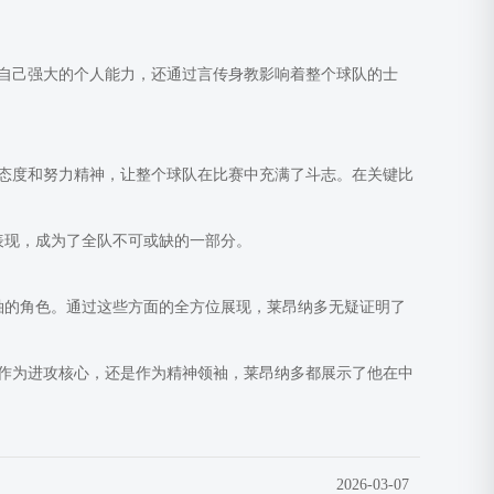
自己强大的个人能力，还通过言传身教影响着整个球队的士
态度和努力精神，让整个球队在比赛中充满了斗志。在关键比
表现，成为了全队不可或缺的一部分。
袖的角色。通过这些方面的全方位展现，莱昂纳多无疑证明了
作为进攻核心，还是作为精神领袖，莱昂纳多都展示了他在中
2026-03-07