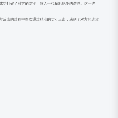
成功打破了对方的防守，攻入一粒精彩绝伦的进球。这一进
方反击的过程中多次通过精准的防守反击，遏制了对方的进攻