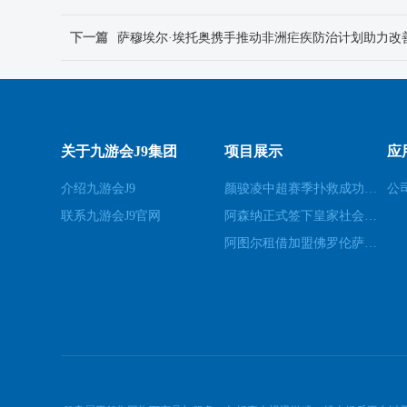
下一篇
萨穆埃尔·埃托奥携手推动非洲疟疾防治计划助力改
关于九游会J9集团
项目展示
应
介绍九游会J9
颜骏凌中超赛季扑救成功率位居前列展现顶级门将实力
公
联系九游会J9官网
阿森纳正式签下皇家社会中场梅里诺 强化球队中场实力
阿图尔租借加盟佛罗伦萨展现中场统治力与技战术价值