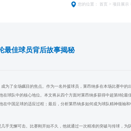
>
您的位置：
首页
项目展示
轮最佳球员背后故事揭秘
，成为了全场瞩目的焦点。作为一名外援球员，莱昂纳多在本场比赛中的
他在球队中的核心地位。本文将从四个方面对莱昂纳多获得中超第8轮最
他在中国足球的适应过程；最后，分析莱昂纳多如何成为球队精神领袖和
现几乎无懈可击。比赛刚开始不久，他就通过一次精准的突破与传球，为