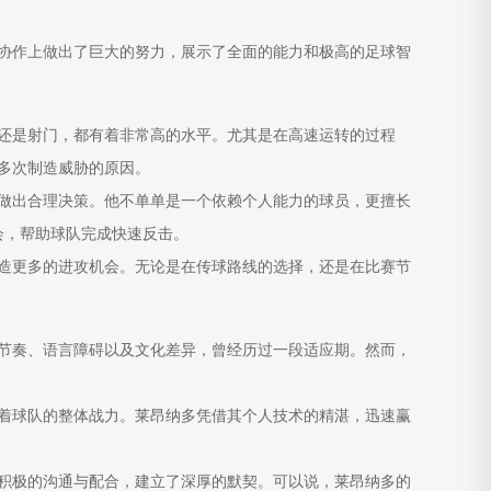
协作上做出了巨大的努力，展示了全面的能力和极高的足球智
还是射门，都有着非常高的水平。尤其是在高速运转的过程
多次制造威胁的原因。
做出合理决策。他不单单是一个依赖个人能力的球员，更擅长
会，帮助球队完成快速反击。
造更多的进攻机会。无论是在传球路线的选择，还是在比赛节
节奏、语言障碍以及文化差异，曾经历过一段适应期。然而，
着球队的整体战力。莱昂纳多凭借其个人技术的精湛，迅速赢
积极的沟通与配合，建立了深厚的默契。可以说，莱昂纳多的