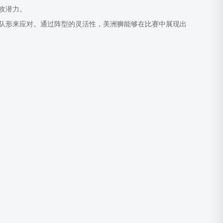
攻潜力。
队形来应对。通过阵型的灵活性，美洲狮能够在比赛中展现出