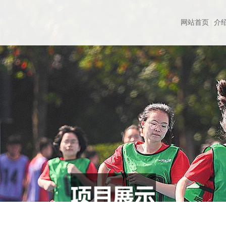
网站首页
介绍