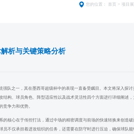
>
您的位置：
首页
项目展
术解析与关键策略分析
作为墨西哥足球界的传统强队之一，其在墨西哥超级杯中的表现一直备受瞩目。本文
攻结构、球员角色、阵型适应性以及战术灵活性四个方面进行详细阐述，
的竞争力和优势。
系的核心在于传控打法，通过中场的精密调度与前场的快速转换来创造破
球员不仅承担着进攻组织的任务，还需要在防守时进行压迫，确保球队能