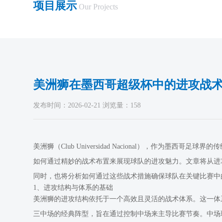
项目展示
Our Projects
美洲狮在墨西哥超级杯中的进攻战
发布时间：2026-02-21 浏览量：158
美洲狮（Club Universidad Nacional），
如何通过精妙的战术布置来展现球队的进攻魅力。文章将从进
同时，也将分析如何通过这些战术措施确保球队在关键比赛中
1、进攻结构与体系的基础
美洲狮的进攻结构依托于一个高效且灵活的战术体系。这一体
三中场的经典阵型，旨在通过控制中场来主导比赛节奏。中场