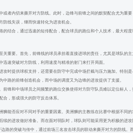
中或者内切来撕开对方防线。此时，边锋与前锋之间的默契配合尤为重要
方防线失误，继而快速转化为进攻机会。
路的结合，通过迅速的短传配合，配合球员的跑位和个人技术，最大程度
至关重要。首先，前锋线的球员承担着直接进球的责任，尤其是球队的主
中迅速突破对方防线，利用速度与精准的射门来打开局面。
进攻时提供球权支持，还需要在防守中完成中场拦截与压力施加。特别是
为中路的前锋创造机会，而中场的调度又为边锋的进攻提供了支援。
。前锋和中场球员之间频繁的跑位交换使得对方防守队员难以定位标人，
配合，形成强大的防守反击体系。
洲狮能否应对不同对手的重要因素。美洲狮的主教练在比赛中根据不同的
后续的进攻做好准备。而在面对弱队时，球队则可能采用更为积极的进攻
型更加侧重于边路的突破与传中，通过前场三名攻击球员的联动来撕开对方的防线。