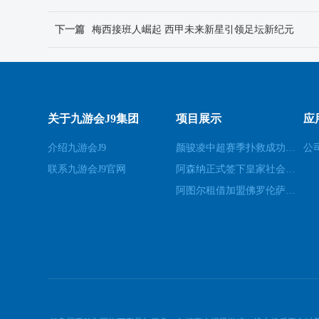
下一篇
梅西接班人崛起 西甲未来新星引领足坛新纪元
关于九游会J9集团
项目展示
应
介绍九游会J9
颜骏凌中超赛季扑救成功率位居前列展现顶级门将实力
公
联系九游会J9官网
阿森纳正式签下皇家社会中场梅里诺 强化球队中场实力
阿图尔租借加盟佛罗伦萨展现中场统治力与技战术价值