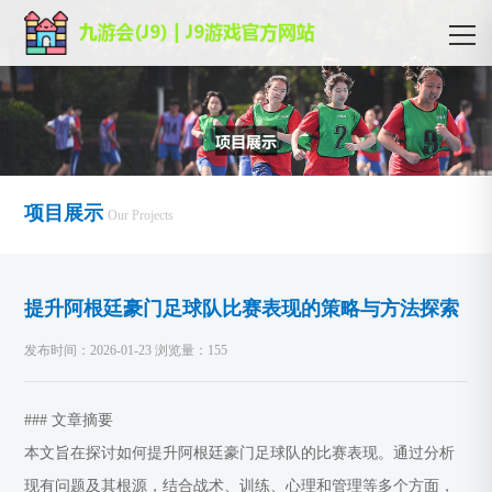
项目展示
Our Projects
提升阿根廷豪门足球队比赛表现的策略与方法探索
发布时间：2026-01-23 浏览量：155
### 文章摘要
本文旨在探讨如何提升阿根廷豪门足球队的比赛表现。通过分析
现有问题及其根源，结合战术、训练、心理和管理等多个方面，