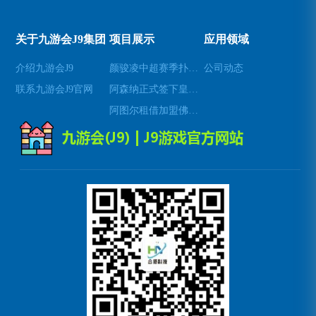
关于九游会J9集团
项目展示
应用领域
介绍九游会J9
颜骏凌中超赛季扑救成功率位居前列展现顶级门将实力
公司动态
联系九游会J9官网
阿森纳正式签下皇家社会中场梅里诺 强化球队中场实力
阿图尔租借加盟佛罗伦萨展现中场统治力与技战术价值