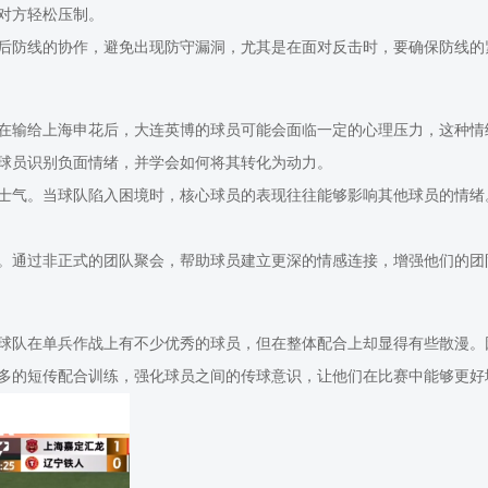
对方轻松压制。
防线的协作，避免出现防守漏洞，尤其是在面对反击时，要确保防线的紧凑
在输给上海申花后，大连英博的球员可能会面临一定的心理压力，这种情
球员识别负面情绪，并学会如何将其转化为动力。
士气。当球队陷入困境时，核心球员的表现往往能够影响其他球员的情绪
。通过非正式的团队聚会，帮助球员建立更深的情感连接，增强他们的团
球队在单兵作战上有不少优秀的球员，但在整体配合上却显得有些散漫。
多的短传配合训练，强化球员之间的传球意识，让他们在比赛中能够更好