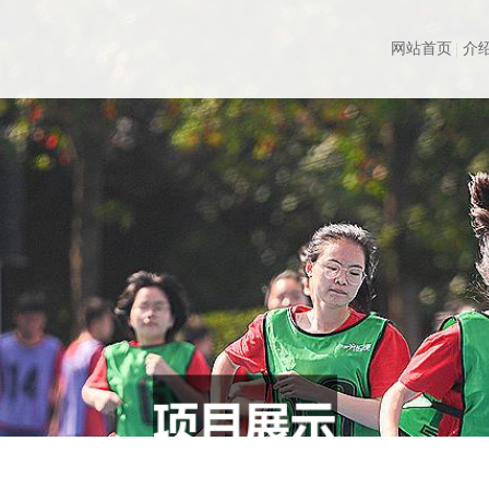
网站首页
介绍