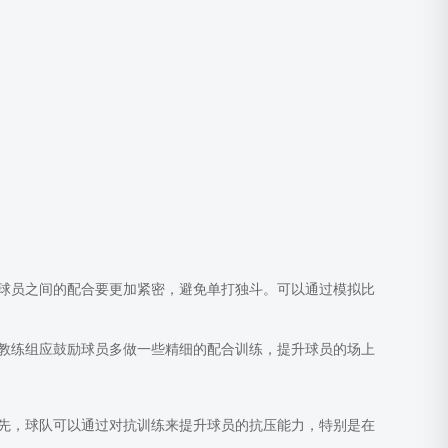
球员之间的配合要更加紧密，避免单打独斗。可以通过模拟比
教练组应鼓励球员多做一些精细的配合训练，提升球员的场上
先，球队可以通过对抗训练来提升球员的抗压能力，特别是在