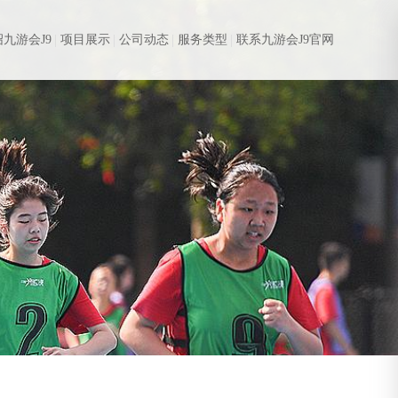
九游会J9
项目展示
公司动态
服务类型
联系九游会J9官网