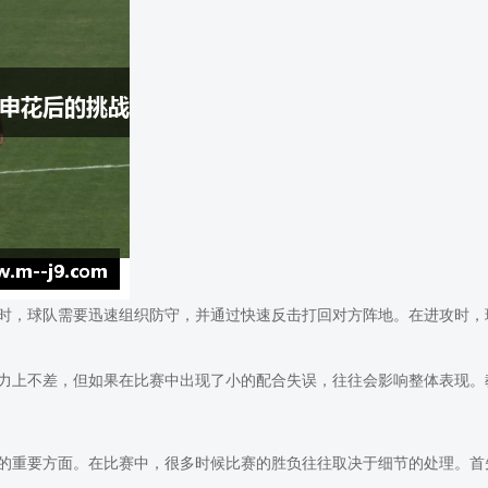
时，球队需要迅速组织防守，并通过快速反击打回对方阵地。在进攻时，
力上不差，但如果在比赛中出现了小的配合失误，往往会影响整体表现。
的重要方面。在比赛中，很多时候比赛的胜负往往取决于细节的处理。首