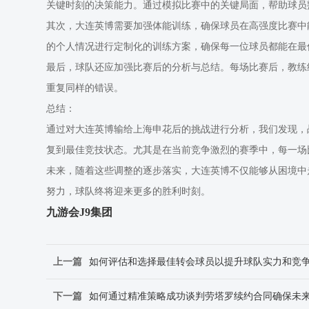
关键时刻的决策能力。通过模拟比赛中的关键局面，帮助球员
其次，大连英博需要加强体能训练，确保球员在高强度比赛中
的个人情况进行定制化的训练方案，确保每一位球员都能在最
最后，球队还应加强比赛后的分析与总结。每场比赛后，教练
重复同样的错误。
总结：
通过对大连英博输给上海申花后的挑战进行分析，我们发现，
复到最佳竞技状态。尤其是在当前竞争激烈的赛季中，每一场
未来，随着这些调整的逐步落实，大连英博不仅能够从困境中
努力，球队终将迎来更多的胜利时刻。
九游会J9集团
上一篇
如何评估和选择最佳转会球员以提升球队实力和竞
下一篇
如何通过精准策略成功谈判劳塔罗续约合同确保未