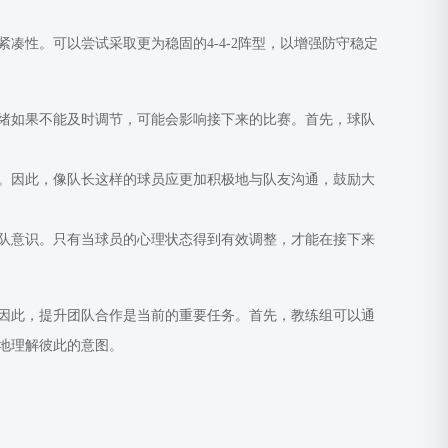
性。可以尝试采取更为稳固的4-4-2阵型，以增强防守稳定
绪如果不能及时调节，可能会影响接下来的比赛。首先，球队
。因此，像队长这样的球员应更加积极地与队友沟通，鼓励大
队意识。只有当球员的心理状态得到有效调整，才能在接下来
因此，提升团队合作是当前的重要任务。首先，教练组可以通
地理解彼此的意图。