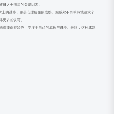
够进入全明星的关键因素。
技术上的进步，更是心理层面的成熟。鲍威尔不再单纯地追求个
得更多的认可。
他都能保持冷静，专注于自己的成长与进步。最终，这种成熟