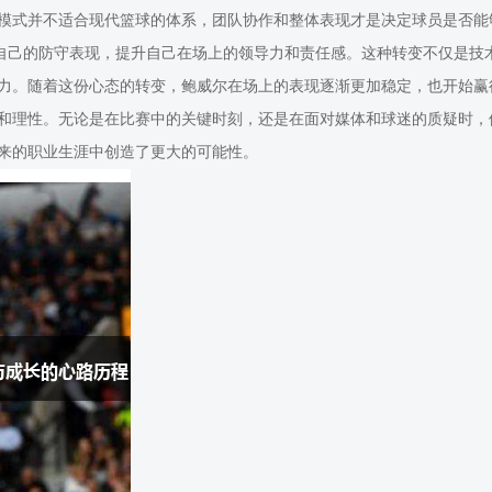
模式并不适合现代篮球的体系，团队协作和整体表现才是决定球员是否能
注重自己的防守表现，提升自己在场上的领导力和责任感。这种转变不仅是
力。随着这份心态的转变，鲍威尔在场上的表现逐渐更加稳定，也开始赢
和理性。无论是在比赛中的关键时刻，还是在面对媒体和球迷的质疑时，
来的职业生涯中创造了更大的可能性。