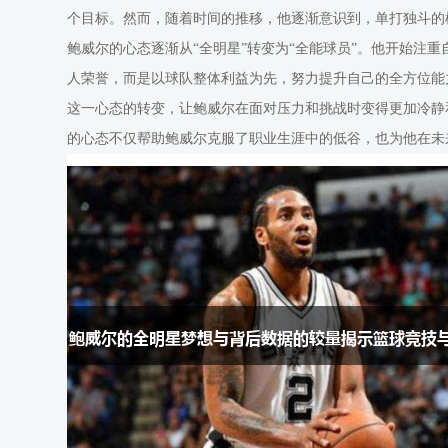
个目标。然而，随着时间的推移，他逐渐意识到，单打独斗的
鲍威尔的心态逐渐从“全明星”转变为“全能球员”。他开始
人荣誉，而是以球队整体利益为先，努力提升自己的全方位能
这一心态的转变，让鲍威尔在面对压力和挑战时变得更加冷静
的心态不仅帮助鲍威尔克服了职业生涯中的低谷，也为他在未