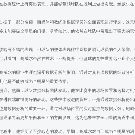
在数据统计上有突出表现，并能够带领球队在胜利上做出贡献。鲍威尔在
占据了一部分名额，而媒体和教练则根据球员的全面表现进行评选，这意
终未能突破全明星的门槛。尽管如此，他依然在球队中展现出了强大的竞
攻端有不错的表现，但球队的整体表现往往直接影响到球员的个人荣誉。
可以看到，鲍威尔虽然在技术上不断提升，但篮球的竞技世界远不止个人
鲍威尔的职业生涯也深受数据分析的影响。通过对其各项数据的细致分析
判他是否能够成为全明星的重要依据。
提升。然而，球队数据分析团队发现，他在比赛中的球场位置和选择时机
在进攻端取得更好的表现。这些技术改进的背后，正是通过数据分析得出
也是数据分析的重要一环。通过对球场位置的实时监控与数据反馈，鲍威
据逐渐向着更加平衡和全面的方向发展，这为他未来在全明星的角逐中积
过程中，他经历了不少心态的波动。早期，鲍威尔对自己成为全明星的渴