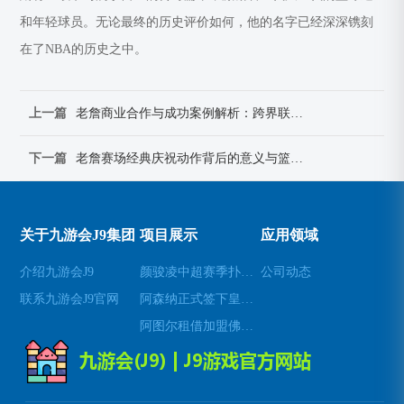
和年轻球员。无论最终的历史评价如何，他的名字已经深深镌刻
在了NBA的历史之中。
上一篇
老詹商业合作与成功案例解析：跨界联名与品牌价值的双重突破
下一篇
老詹赛场经典庆祝动作背后的意义与篮球精神解析
关于九游会J9集团
项目展示
应用领域
介绍九游会J9
颜骏凌中超赛季扑救成功率位居前列展现顶级门将实力
公司动态
联系九游会J9官网
阿森纳正式签下皇家社会中场梅里诺 强化球队中场实力
阿图尔租借加盟佛罗伦萨展现中场统治力与技战术价值