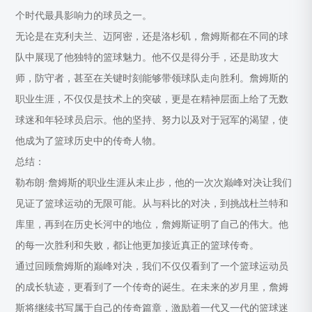
个时代最具影响力的球员之一。
无论是在克利夫兰、迈阿密，还是洛杉矶，詹姆斯都在不同的球
队中展现了他独特的篮球魅力。他不仅是得分手，还是助攻大
师，防守者，甚至在关键时刻能够带领球队走向胜利。詹姆斯的
职业生涯，不仅仅是技术上的突破，更是在精神层面上给了无数
球迷和年轻球员启示。他的坚持、努力以及对于冠军的渴望，使
他成为了篮球历史中的传奇人物。
总结：
勒布朗·詹姆斯的职业生涯从未止步，他的一次次巅峰对决让我们
见证了篮球运动的无限可能。从与科比的对决，到挑战杜兰特和
库里，再到在历史长河中的地位，詹姆斯证明了自己的伟大。他
的每一次胜利和失败，都让他更加接近真正的篮球传奇。
通过回顾詹姆斯的巅峰对决，我们不仅仅看到了一个篮球运动员
的成长轨迹，更看到了一个传奇的诞生。在未来的岁月里，詹姆
斯将继续书写属于自己的传奇篇章，激励着一代又一代的篮球迷