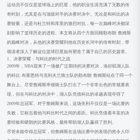
运动员不仅仅是篮球场上的巨星，他的职业生涯充满了无数的传
奇时刻，尤其是在与顶级对手的决赛对决中。无论是和科比的决
赛较量，还是与杜兰特和库里的激烈对抗，每一次巅峰对决都深
刻影响了篮球历史的进程。本文将从四个方面回顾勒布朗·詹姆斯
的巅峰对决，从他的决赛荣耀到他在历史长河中的传奇时刻，带
领读者深入了解这位篮球巨星如何塑造了属于自己的历史篇章。
1、决赛荣耀：与科比的时代之战
2009年，NBA迎来了一场被广泛期待的决赛对决，洛杉矶湖人队
的科比·布莱恩特与克利夫兰骑士队的勒布朗·詹姆斯站在了同一个
舞台上。尽管詹姆斯率领骑士队打出了一个非常出色的常规赛表
现，但在与科比的对决中，湖人队凭借科比的卓越表现夺得了
2009年总冠军。对于詹姆斯来说，这场失利不仅仅是一场比赛的
失败，它标志着他与科比时代之间的差距。科比凭借着丰富的决
赛经验和硬朗的比赛风格，最终帮助湖人队赢得了胜利。
尽管未能夺得总冠军，但詹姆斯在这场比赛中的表现仍然令人印