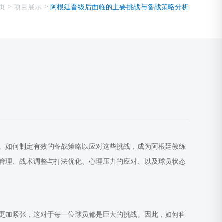
>
>
页
项目展示
阿根廷晋级后面临的主要挑战与备战策略分析
。如何制定有效的备战策略以应对这些挑战，成为阿根廷教练
管理、战术调整与打法优化、心理压力的应对、以及球员状态
更加紧张，这对于每一位球员都是巨大的挑战。因此，如何科