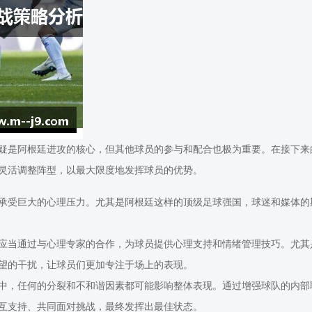
疑是阿根廷进攻的核心，但其他球员的参与和配合也极为重要。在接下来
灵活调整阵型，以最大限度地发挥球员的优势。
承受巨大的心理压力。尤其是阿根廷这样的顶级足球强国，球迷和媒体的
应当通过与心理专家的合作，为球员提供心理支持和情绪管理技巧。尤其
望的干扰，让球员们更加专注于场上的表现。
中，任何的分裂和不和谐因素都可能影响整体表现。通过增强球队的内部
互支持、共同面对挑战，最终发挥出最佳状态。