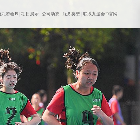
九游会J9
项目展示
公司动态
服务类型
联系九游会J9官网