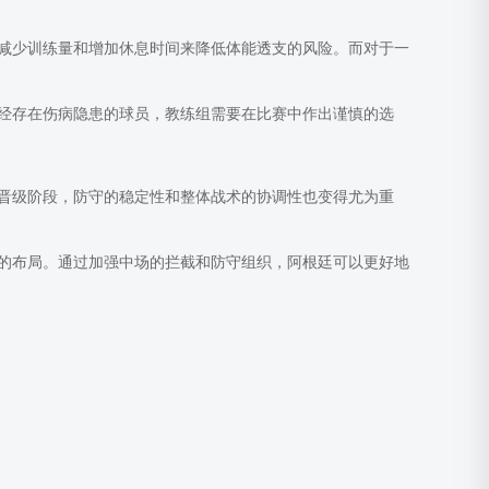
减少训练量和增加休息时间来降低体能透支的风险。而对于一
经存在伤病隐患的球员，教练组需要在比赛中作出谨慎的选
晋级阶段，防守的稳定性和整体战术的协调性也变得尤为重
的布局。通过加强中场的拦截和防守组织，阿根廷可以更好地