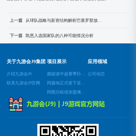
上一篇
从球队战略与薪资结构解析巴塞罗那放走苏亚雷斯的深层原因
下一篇
凯恩入选国家队的八种可能情况分析
关于九游会J9集团
项目展示
应用领域
介绍九游会J9
颜骏凌中超赛季扑救成功率位居前列展现顶级门将实力
公司动态
联系九游会J9官网
阿森纳正式签下皇家社会中场梅里诺 强化球队中场实力
阿图尔租借加盟佛罗伦萨展现中场统治力与技战术价值