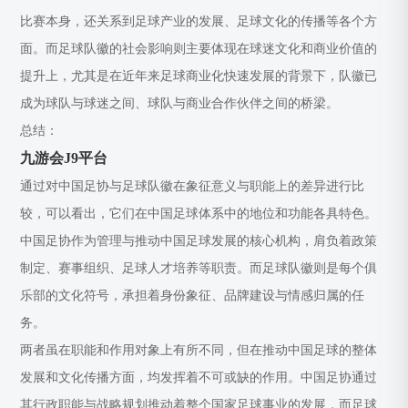
比赛本身，还关系到足球产业的发展、足球文化的传播等各个方
面。而足球队徽的社会影响则主要体现在球迷文化和商业价值的
提升上，尤其是在近年来足球商业化快速发展的背景下，队徽已
成为球队与球迷之间、球队与商业合作伙伴之间的桥梁。
总结：
九游会J9平台
通过对中国足协与足球队徽在象征意义与职能上的差异进行比
较，可以看出，它们在中国足球体系中的地位和功能各具特色。
中国足协作为管理与推动中国足球发展的核心机构，肩负着政策
制定、赛事组织、足球人才培养等职责。而足球队徽则是每个俱
乐部的文化符号，承担着身份象征、品牌建设与情感归属的任
务。
两者虽在职能和作用对象上有所不同，但在推动中国足球的整体
发展和文化传播方面，均发挥着不可或缺的作用。中国足协通过
其行政职能与战略规划推动着整个国家足球事业的发展，而足球