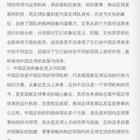
球的管理与运营机构，承担着制定政策、组织赛事、推动足球发
展的职责，而足球队徽则是代表足球队身份、历史与文化的象
征，反映了团队的精神面貌与凝聚力。文章从四个方面对这两者
进行比较分析，分别探讨它们在象征意义、职能、文化背景和社
会影响等方面的差异。这些差异不仅体现了它们在中国足球体系
中的不同定位，还揭示了它们如何在不同的层面上发挥作用，最
终推动中国足球的发展与传承。
1、中国足协的象征意义与职能
中国足协是中国足球的管理机构，代表着国家足球运动的行政与
组织力量。从象征意义上来看，足协不仅仅是一个管理机构的符
号，更是国家足球事业的核心象征。其存在本身标志着中国足球
体系的运行机制，负责制定政策、推动足球发展以及监督赛事的
公正性。中国足协的职能体现在多个方面，首先是对国内足球赛
事的组织与管理，其次是足球人才的培养与选拔。足协还承担着
对国家队的组建、赛事策略的制定和国内外足球交流的协调等任