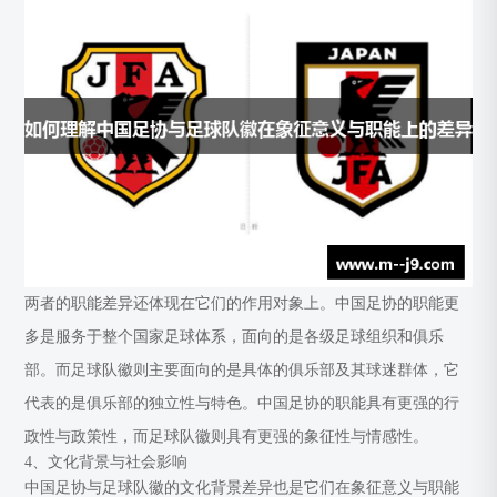
两者的职能差异还体现在它们的作用对象上。中国足协的职能更
多是服务于整个国家足球体系，面向的是各级足球组织和俱乐
部。而足球队徽则主要面向的是具体的俱乐部及其球迷群体，它
代表的是俱乐部的独立性与特色。中国足协的职能具有更强的行
政性与政策性，而足球队徽则具有更强的象征性与情感性。
4、文化背景与社会影响
中国足协与足球队徽的文化背景差异也是它们在象征意义与职能