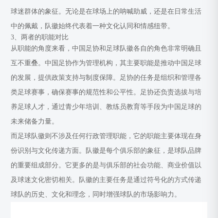
球迷群体的象征。无论是在球场上的呐喊助威，还是在日常生活
中的佩戴，队徽始终代表着一种文化认同和情感纽带。
3、两者的职能对比
从职能的角度来看，中国足协和足球队徽各自的角色非常明确且
互不重叠。中国足协作为管理机构，其主要职能是推动中国足球
的发展，提供政策支持与制度保障。足协的任务是组织和管理各
类足球赛事，确保赛事的规范性和公平性。足协还负责选拔与培
养足球人才，通过青少年培训、教练员教育等手段为中国足球的
未来储备力量。
而足球队徽则不涉及任何行政管理职能，它的职能主要体现在身
份识别与文化传递方面。队徽是每个俱乐部的象征，是球队品牌
的重要组成部分。它更多的是与俱乐部的社会功能、商业价值以
及球迷文化密切相关。队徽的主要任务是通过符号化的方式传递
球队的历史、文化和理念，同时增强球队的市场影响力。