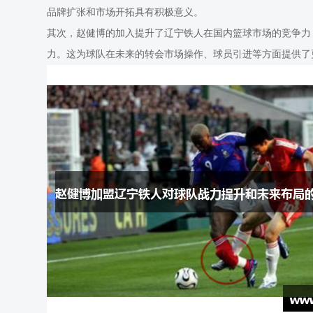
品牌扩张和市场开拓具有积极意义。
其次，赵健博的加入提升了辽宁铁人在国内篮球市场的竞争力
力。这为球队在未来的转会市场操作、球员引进等方面提供了