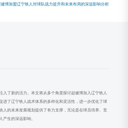
赵健博加盟辽宁铁人对球队战力提升和未来布局的深远影响分析
人注入了新的活力。本文将从多个角度探讨赵健博加入辽宁铁人
促进了辽宁铁人战术体系的多样化和灵活性，进一步优化了球
铁人的未来发展规划提供了有力支撑，无论是在球员培养、竞
人产生的深远影响。