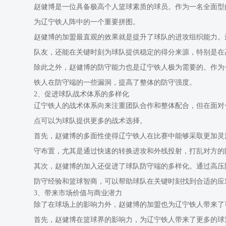
赵健博是一位具备极高个人篮球素质的球员。作为一名全面型
为辽宁铁人阵中的一个重要拼图。
赵健博的加盟最直观的效果就是提升了球队的进攻组织能力。
队友，还能在关键时刻为球队提供稳定的得分来源，特别是在
除此之外，赵健博的防守能力也是辽宁铁人极为需要的。作为
铁人在防守端的一些漏洞，提高了整体的防守强度。
2、促进球队战术体系的多样化
辽宁铁人的战术体系向来注重团队合作和整体配合，但在面对
点可以为球队提供更多的战术选择。
首先，赵健博的多面性使得辽宁铁人在比赛中能够采取更加灵
守布置，尤其是通过快速的转换进攻和外线投射，打乱对方的
其次，赵健博的加入还促进了球队防守端的多样化。通过高压
防守经验和篮球智商，可以帮助球队在关键时刻找到合适的应
3、带来市场价值与商业潜力
除了在球场上的影响力外，赵健博的加盟也为辽宁铁人带来了
首先，赵健博在篮球界的影响力，为辽宁铁人带来了更多的球