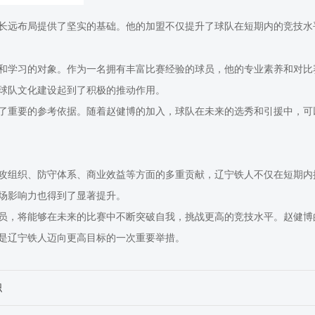
长远布局提供了坚实的基础。他的加盟不仅提升了球队在短期内的竞技水
和学习的对象。作为一名拥有丰富比赛经验的球员，他的专业素养和对比
球队文化建设起到了积极的推动作用。
了重要的参考依据。随着赵健博的加入，球队在未来的选秀和引援中，可
攻组织、防守体系、商业效益等方面的多重贡献，辽宁铁人不仅在短期内
场影响力也得到了显著提升。
球员，将能够在未来的比赛中不断突破自我，挑战更高的竞技水平。赵健
是辽宁铁人迈向更高目标的一次重要举措。
织