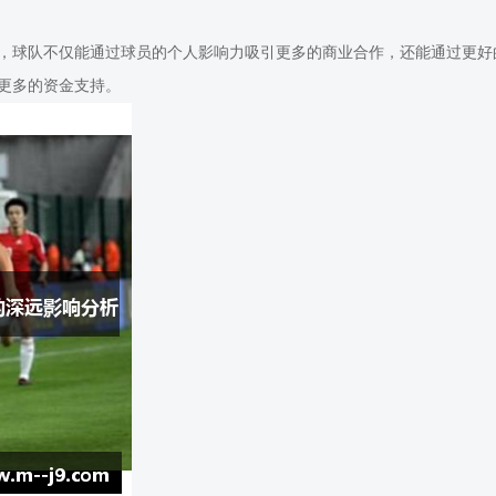
，球队不仅能通过球员的个人影响力吸引更多的商业合作，还能通过更好
更多的资金支持。