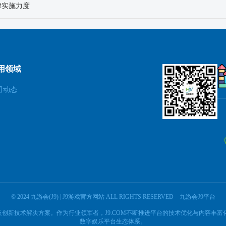
律实施力度
用领域
司动态
© 2024 九游会(J9) | J9游戏官方网站 ALL RIGHTS RESERVED
九游会J9平台
以及创新技术解决方案。作为行业领军者，J9.COM不断推进平台的技术优化与内容丰
数字娱乐平台生态体系。