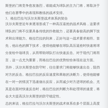
斯堡的门将竞争愈发激烈，谁能成为球队的主力门将，将取决于
他们在赛季中的表现和教练的战术安排。
3、格拉巴拉与沃尔夫斯堡战术体系的契合
沃尔夫斯堡近年来逐渐形成了一种高压逼抢的战术风格，这要求
球队的门将不仅要具备传统的扑救能力，还要具备较高的脚下技
术和出球能力。格拉巴拉的到来，正好与这一战术要求相符。首
先，他出色的脚下技术，使得他能够在球队高压逼抢时快速将球
分发给中场球员，从而帮助球队打出快速反击。对于现代门将而
言，这一点尤为重要，而格拉巴拉的优势恰恰体现在这方面。
另外，沃尔夫斯堡在防守时，往往要求门将能够快速出击，阻挡
对方的反击。格拉巴拉的反应速度和果敢的决断力，使得他能够
在一对一的情况下迅速做出反应，从而减少对方进球的机会。尤
其是在面对快速反击时，格拉巴拉的判断力和处理球的速度，将
会大大提高沃尔夫斯堡的防守稳定性。
总的来说，格拉巴拉与沃尔夫斯堡的战术体系在多个层面上高度