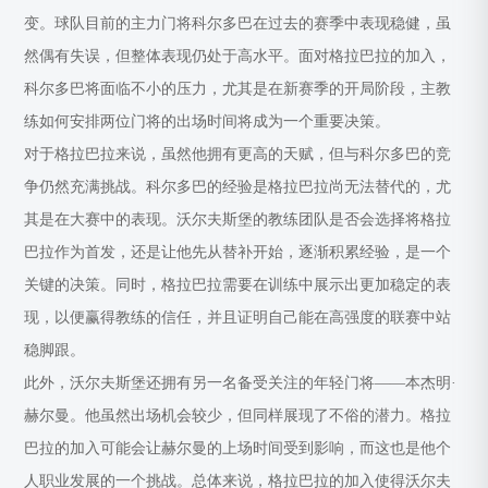
变。球队目前的主力门将科尔多巴在过去的赛季中表现稳健，虽
然偶有失误，但整体表现仍处于高水平。面对格拉巴拉的加入，
科尔多巴将面临不小的压力，尤其是在新赛季的开局阶段，主教
练如何安排两位门将的出场时间将成为一个重要决策。
对于格拉巴拉来说，虽然他拥有更高的天赋，但与科尔多巴的竞
争仍然充满挑战。科尔多巴的经验是格拉巴拉尚无法替代的，尤
其是在大赛中的表现。沃尔夫斯堡的教练团队是否会选择将格拉
巴拉作为首发，还是让他先从替补开始，逐渐积累经验，是一个
关键的决策。同时，格拉巴拉需要在训练中展示出更加稳定的表
现，以便赢得教练的信任，并且证明自己能在高强度的联赛中站
稳脚跟。
此外，沃尔夫斯堡还拥有另一名备受关注的年轻门将——本杰明·
赫尔曼。他虽然出场机会较少，但同样展现了不俗的潜力。格拉
巴拉的加入可能会让赫尔曼的上场时间受到影响，而这也是他个
人职业发展的一个挑战。总体来说，格拉巴拉的加入使得沃尔夫