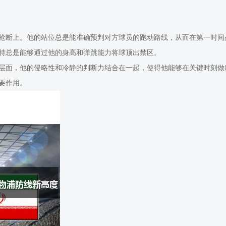
抢断上。他的站位总是能准确预判对方球员的跑动路线，从而在第一时间
特总是能够通过他的身高和弹跳能力将球顶出禁区。
层面，他的侵略性和冷静的判断力结合在一起，使得他能够在关键时刻做
要作用。