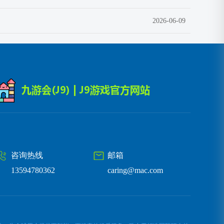
2026-06-09
咨询热线
邮箱
13594780362
caring@mac.com