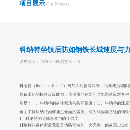
项目展示
Our Projects
科纳特坐镇后防如钢铁长城速度与
发布时间：2026-06-09 浏览量：71
科纳特（Ibrahima Konaté）自加入利物浦以来，
具备出色的快速反应能力，这使得他在防守时能迅速应对各种
别是：一、科纳特的身体素质与防守强度；二、科纳特的速度
全面了解科纳特如何通过全面的素质，成为利物浦防线的钢铁
1、科纳特的身体素质与防守强度
科纳特的身体素质无疑是他防守端的一大亮点。他身高1.92