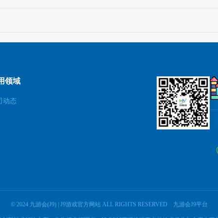
用领域
司动态
© 2024 九游会(J9) | J9游戏官方网站 ALL RIGHTS RESERVED
九游会J9平台