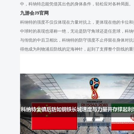
中，科纳特总能凭借其出色的身体条件，轻松应对各种局面。
九游会J9官网
科纳特的强度不仅仅体现在力量对抗上，更体现在他的卡位和
中球时的表现也堪称一绝，无论是防守角球还是任意球，科纳
与传统的中后卫相比，科纳特的防守强度不止停留在身体对抗
得他成为利物浦后防线的定海神针，起到了支撑整个防线的重