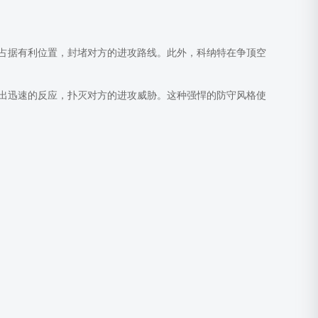
占据有利位置，封堵对方的进攻路线。此外，科纳特在争顶空
出迅速的反应，扑灭对方的进攻威胁。这种强悍的防守风格使