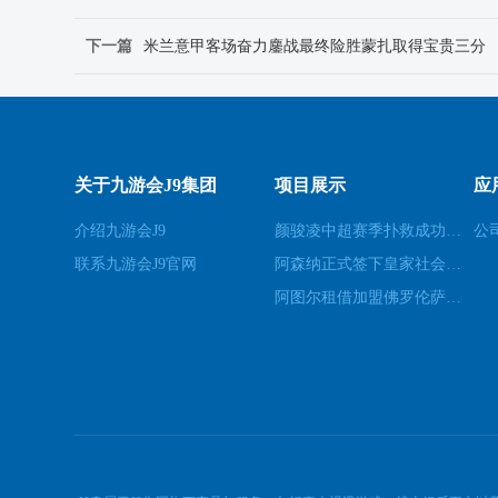
下一篇
米兰意甲客场奋力鏖战最终险胜蒙扎取得宝贵三分
关于九游会J9集团
项目展示
应
介绍九游会J9
颜骏凌中超赛季扑救成功率位居前列展现顶级门将实力
公
联系九游会J9官网
阿森纳正式签下皇家社会中场梅里诺 强化球队中场实力
阿图尔租借加盟佛罗伦萨展现中场统治力与技战术价值