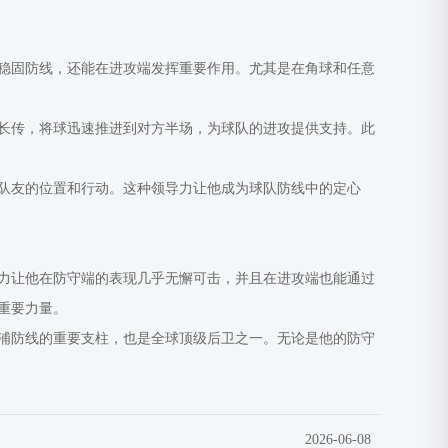
稳固防线，还能在进攻端发挥重要作用。尤其是在角球和任意
长传，将球迅速推进到对方半场，为球队的进攻提供支持。此
队友的位置和行动。这种领导力让他成为球队防线中的定心
力让他在防守端的表现几乎无懈可击，并且在进攻端也能通过
重要力量。
浦防线的重要支柱，也是全球顶级后卫之一。无论是他的防守
2026-06-08