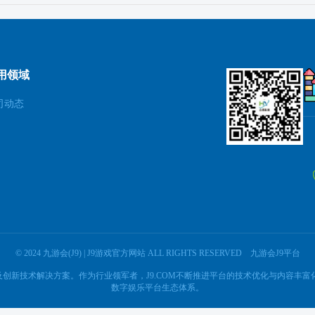
用领域
司动态
© 2024 九游会(J9) | J9游戏官方网站 ALL RIGHTS RESERVED
九游会J9平台
以及创新技术解决方案。作为行业领军者，J9.COM不断推进平台的技术优化与内容丰
数字娱乐平台生态体系。