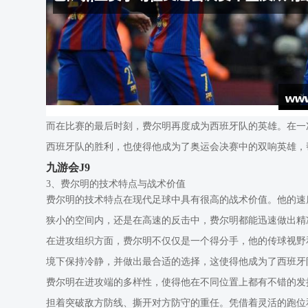
而在比赛的最后时刻，费尔明再度成为西班牙队的英雄。在一
西班牙队的胜利，也使得他成为了奥运会决赛中的双响英雄，帮
九游会J9
3、费尔明的技术特点与战术价值
费尔明的技术特点在现代足球中具有很高的战术价值。他的速
狭小的空间内，还是在高速的反击中，费尔明都能迅速做出精
在进攻组织方面，费尔明不仅仅是一个得分手，他的传球视野
境下保持冷静，并做出最合适的选择，这使得他成为了西班牙
费尔明在进攻端的多样性，使得他在不同位置上都有不错的发
担着突破敌方防线、撕开对方防守的重任。凭借着灵活的跑位