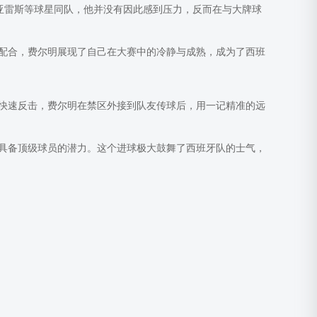
亚雷斯等球星同队，他并没有因此感到压力，反而在与大牌球
契配合，费尔明展现了自己在大赛中的冷静与成熟，成为了西班
次快速反击，费尔明在禁区外接到队友传球后，用一记精准的远
具备顶级球员的潜力。这个进球极大鼓舞了西班牙队的士气，