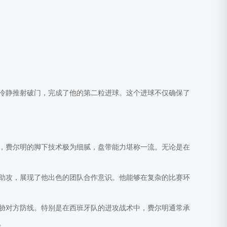
冷静推射破门，完成了他的第二粒进球。这个进球不仅确保了
，费尔明的脚下技术极为细腻，盘带能力堪称一流。无论是在
助攻，展现了他出色的团队合作意识。他能够在复杂的比赛环
胁对方防线。特别是在西班牙队的进攻战术中，费尔明通常承
。