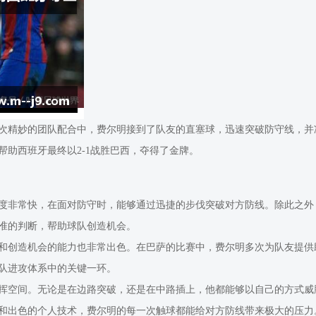
次精妙的团队配合中，费尔明接到了队友的直塞球，迅速突破防守线，并
助西班牙最终以2-1战胜巴西，夺得了金牌。
度非常快，在面对防守时，能够通过迅捷的步伐突破对方防线。除此之外
准的判断，帮助球队创造机会。
和创造机会的能力也非常出色。在巴萨的比赛中，费尔明多次为队友提供
队进攻体系中的关键一环。
挥空间。无论是在边路突破，还是在中路插上，他都能够以自己的方式威
和出色的个人技术，费尔明的每一次触球都能给对方防线带来极大的压力