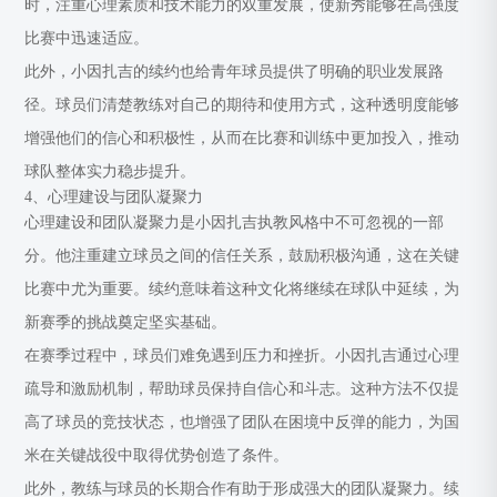
时，注重心理素质和技术能力的双重发展，使新秀能够在高强度
比赛中迅速适应。
此外，小因扎吉的续约也给青年球员提供了明确的职业发展路
径。球员们清楚教练对自己的期待和使用方式，这种透明度能够
增强他们的信心和积极性，从而在比赛和训练中更加投入，推动
球队整体实力稳步提升。
4、心理建设与团队凝聚力
心理建设和团队凝聚力是小因扎吉执教风格中不可忽视的一部
分。他注重建立球员之间的信任关系，鼓励积极沟通，这在关键
比赛中尤为重要。续约意味着这种文化将继续在球队中延续，为
新赛季的挑战奠定坚实基础。
在赛季过程中，球员们难免遇到压力和挫折。小因扎吉通过心理
疏导和激励机制，帮助球员保持自信心和斗志。这种方法不仅提
高了球员的竞技状态，也增强了团队在困境中反弹的能力，为国
米在关键战役中取得优势创造了条件。
此外，教练与球员的长期合作有助于形成强大的团队凝聚力。续