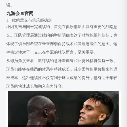
读。
九游会J9官网
1、续约意义与俱乐部稳定
小因扎吉与国米完成续约，首先在俱乐部层面具有重要的战略意
义。球队管理层通过续约的举措明确表达了对教练组的信任，也
体现了俱乐部希望在未来赛季保持战术和管理连续性的意图。这
种稳定性对于一支志在争冠的球队而言，至关重要。
从球员角度来看，教练续约意味着训练和比赛风格将保持一致。
球员们能够在熟悉的体系中持续成长，减少因教练更替带来的适
应成本。这种连续性不仅有利于球队成绩的提升，也有助于年轻
球员的快速成长和融入主力阵容。