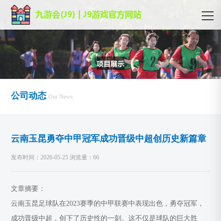
公司动态
Our News
云南玉昆勇夺中甲冠军成功晋级中超创历史新篇章
发布时间：2026-05-25 浏览量：66
文章摘要：
云南玉昆足球队在2023赛季的中甲联赛中表现出色，勇夺冠军，
成功晋级中超，创下了历史性的一刻。这不仅是球队的巨大胜