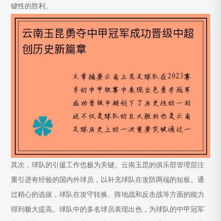
键性的胜利。
其次，球队的引援工作也极为关键。云南玉昆的俱乐部管理层注
重引进有经验的国内外球员，以补充球队在攻防两端的短板。通
过精心的选拔，球队在攻守转换、阵地战和反击战等方面的能力
得到极大提高。球队中的多名球员表现出色，为球队的中甲冠军