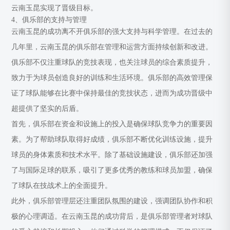
云南玉昆实现了晋级目标。
4、俱乐部的支持与管理
云南玉昆的成功离不开俱乐部的强大支持与科学管理。在过去的
几年里，云南玉昆的俱乐部在管理和运营方面持续创新和改进。
俱乐部不仅注重球队的竞技表现，也关注球员的综合素质提升，
致力于为球员创造良好的训练和生活环境。俱乐部的高效管理保
证了球队能够在比赛中保持最佳的竞技状态，进而为成功晋级中
超提供了坚实的后盾。
首先，俱乐部在资金和设施上的投入是确保球队竞争力的重要因
素。为了帮助球队取得好成绩，俱乐部不断优化训练设施，提升
球员的身体素质和技术水平。除了基础设施建设，俱乐部还加强
了与国际足球的联系，吸引了更多优秀的教练和球员加盟，确保
了球队在技战术上的全面提升。
此外，俱乐部管理层还注重团队氛围的建设，强调团队协作和积
极的心理调适。在云南玉昆的成功背后，是俱乐部管理者对球队