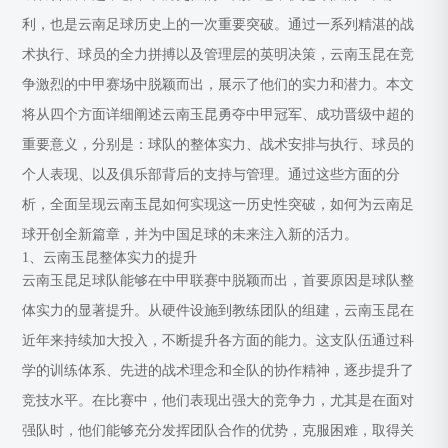
利，也是云南足球历史上的一次重要突破。通过一系列精湛的战
术执行、球员的全力拼搏以及管理层的英明决策，云南玉昆在竞
争激烈的中甲赛场中脱颖而出，展示了他们的实力和潜力。本文
将从四个方面详细阐述云南玉昆勇夺中甲冠军、成功晋级中超的
重要意义，分别是：球队的整体实力、战术安排与执行、球员的
个人表现、以及俱乐部背后的支持与管理。通过这些方面的分
析，全面呈现云南玉昆如何实现这一历史性突破，如何为云南足
球开创全新篇章，并为中国足球的未来注入新的活力。
1、云南玉昆整体实力的提升
云南玉昆足球队能够在中甲联赛中脱颖而出，首要原因是球队整
体实力的显著提升。从硬件设施到教练团队的组建，云南玉昆在
近年来持续加大投入，不断提升各方面的能力。这支队伍通过科
学的训练体系、先进的战术理念和全队的协作精神，逐步提升了
竞技水平。在比赛中，他们表现出强大的竞争力，尤其是在面对
强队时，他们能够充分发挥团队合作的优势，克服困难，取得关