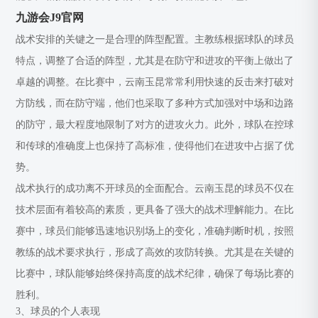
九游会J9官网
战术安排的关键之一是合理的阵型配置。主教练根据球队的球员
特点，调整了合适的阵型，尤其是在防守和进攻的平衡上做出了
卓越的调整。在比赛中，云南玉昆常常利用快速的反击来打破对
方防线，而在防守端，他们也采取了多种方式加强对中场和边路
的防守，最大程度地限制了对方的进攻火力。此外，球队在控球
和传球的准确度上也保持了高标准，使得他们在进攻中占据了优
势。
战术执行的成功离不开球员的全面配合。云南玉昆的球员不仅在
技术层面有着较高的素质，更具备了强大的战术理解能力。在比
赛中，球员们能够迅速地识别场上的变化，准确判断时机，按照
教练的战术要求执行，形成了高效的攻防转换。尤其是在关键的
比赛中，球队能够始终保持高度的战术纪律，确保了每场比赛的
胜利。
3、球员的个人表现