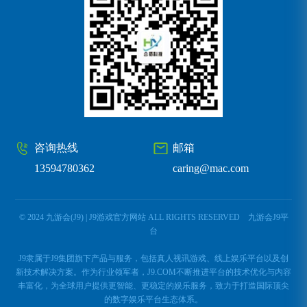
咨询热线
邮箱
13594780362
caring@mac.com
© 2024 九游会(J9) | J9游戏官方网站 ALL RIGHTS RESERVED
九游会J9平
台
J9隶属于J9集团旗下产品与服务，包括真人视讯游戏、线上娱乐平台以及创
新技术解决方案。作为行业领军者，J9.COM不断推进平台的技术优化与内容
丰富化，为全球用户提供更智能、更稳定的娱乐服务，致力于打造国际顶尖
的数字娱乐平台生态体系。