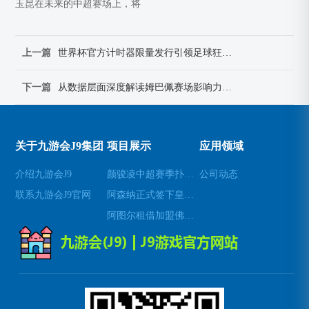
玉昆在未来的中超赛场上，将
上一篇
世界杯官方计时器限量发行引领足球狂欢全新收藏热潮
下一篇
从数据层面深度解读姆巴佩赛场影响力与进攻价值全景分析报告观察
关于九游会J9集团
项目展示
应用领域
介绍九游会J9
颜骏凌中超赛季扑救成功率位居前列展现顶级门将实力
公司动态
联系九游会J9官网
阿森纳正式签下皇家社会中场梅里诺 强化球队中场实力
阿图尔租借加盟佛罗伦萨展现中场统治力与技战术价值