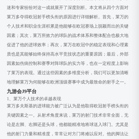
迷和专家纷纷对这一成就展开了深度剖析。本文将从四个方面对
莱万多夺得欧冠射手榜头衔的原因进行详细解析。首先，莱万的
个人技术和职业生涯积累是他能够在欧冠赛场上脱颖而出的关键
因素；其次，莱万所效力的球队的战术体系和整体配合也极大地
促进了他的进球效率；再次，莱万在欧冠中的稳定表现和心理素
质也是其能够始终保持高水平竞技状态的重要原因；最后，外部
因素如伤病控制和赛季对阵球队的实力等，也在一定程度上影响
了莱万的表现。通过这些因素的多维度分析，我们可以更加清晰
地理解莱万为何能够在欧洲顶级赛事中成为最致命的射手之一。
九游会J9平台
1、莱万个人技术的卓越表现
莱万多夫斯基的进球能力被广泛认为是他取得欧冠射手榜头衔的
关键因素之一。从射术角度来说，莱万的射门技术非常全面，无
论是左脚、右脚还是头球，他都能精准地将球送入球门。尤其是
他的射门力量和精准度，常常让对方门将难以应对。他的脚法让