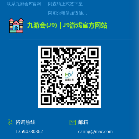
联系九游会J9官网
阿森纳正式签下皇家社会中场梅里诺 强化球队中场实力
阿图尔租借加盟佛罗伦萨展现中场统治力与技战术价值
咨询热线
邮箱
13594780362
caring@mac.com