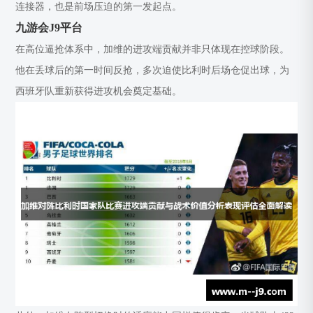
连接器，也是前场压迫的第一发起点。
九游会J9平台
在高位逼抢体系中，加维的进攻端贡献并非只体现在控球阶段。
他在丢球后的第一时间反抢，多次迫使比利时后场仓促出球，为
西班牙队重新获得进攻机会奠定基础。