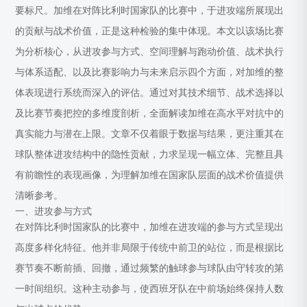
要标尺。加维在对阵比利时国家队的比赛中，于进攻端所展现出
的贡献与战术价值，正是这种检验的集中体现。本文以该场比赛
为分析核心，从进攻参与方式、空间理解与跑动价值、战术执行
与体系适配、以及比赛影响力与未来启示四个方面，对加维的整
体表现进行系统而深入的评估。通过对其技术细节、战术选择以
及比赛节奏把控的多维度剖析，全面解读加维在高水平对抗中的
真实能力与潜在上限。文章不仅着眼于数据与结果，更注重其在
球队整体进攻结构中的隐性贡献，力求呈现一幅立体、完整且具
有前瞻性的表现画像，为理解加维在国家队层面的战术价值提供
清晰参考。
一、进攻参与方式
在对阵比利时国家队的比赛中，加维在进攻端的参与方式呈现出
高度多样化特征。他并非局限于传统中前卫的站位，而是根据比
赛节奏不断前插、回撤，通过频繁的触球参与球队由守转攻的第
一时间组织。这种主动参与，使西班牙队在中前场始终保持人数