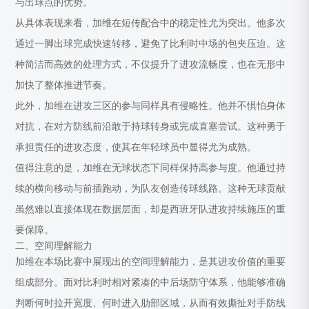
与出球点的优势。
从具体表现来看，加维在短传配合中的稳定性尤为突出。他多次
通过一脚出球完成快速转移，避免了比利时中场的包夹压迫。这
种简洁而高效的处理方式，不仅提升了进攻流畅度，也在无形中
加快了整体推进节奏。
此外，加维在进攻三区的参与同样具有侵略性。他并不惧怕身体
对抗，在对方防线前沿敢于持球转身或完成直塞尝试。这种勇于
承担责任的进攻态度，使其在年轻球员中显得尤为成熟。
值得注意的是，加维在无球状态下同样保持高参与度。他通过持
续的横向移动与前插跑动，为队友创造传球线路。这种无球贡献
虽然难以直接体现在数据层面，却是西班牙队进攻持续施压的重
要保障。
二、空间理解能力
加维在本场比赛中展现出的空间理解能力，是其进攻价值的重要
组成部分。面对比利时相对紧凑的中后场防守体系，他能够准确
判断何时拉开宽度、何时进入肋部区域，从而有效撕扯对手防线