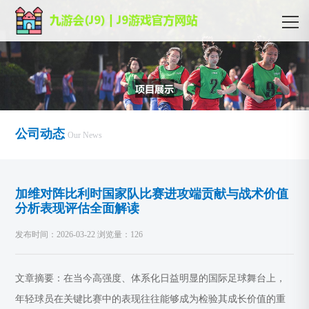
公司动态
Our News
加维对阵比利时国家队比赛进攻端贡献与战术价值
分析表现评估全面解读
发布时间：2026-03-22 浏览量：126
文章摘要：在当今高强度、体系化日益明显的国际足球舞台上，
年轻球员在关键比赛中的表现往往能够成为检验其成长价值的重