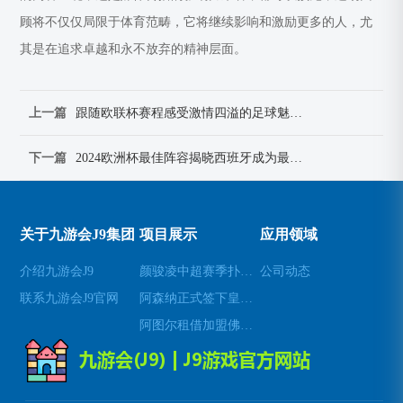
顾将不仅仅局限于体育范畴，它将继续影响和激励更多的人，尤
其是在追求卓越和永不放弃的精神层面。
上一篇
跟随欧联杯赛程感受激情四溢的足球魅力与无限精彩
下一篇
2024欧洲杯最佳阵容揭晓西班牙成为最大赢家球员表现惊艳
关于九游会J9集团
项目展示
应用领域
介绍九游会J9
颜骏凌中超赛季扑救成功率位居前列展现顶级门将实力
公司动态
联系九游会J9官网
阿森纳正式签下皇家社会中场梅里诺 强化球队中场实力
阿图尔租借加盟佛罗伦萨展现中场统治力与技战术价值