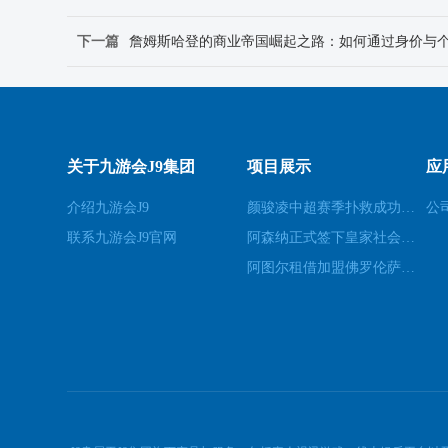
下一篇
詹姆斯哈登的商业帝国崛起之路：如何通过身价与
关于九游会J9集团
项目展示
应
介绍九游会J9
颜骏凌中超赛季扑救成功率位居前列展现顶级门将实力
公
联系九游会J9官网
阿森纳正式签下皇家社会中场梅里诺 强化球队中场实力
阿图尔租借加盟佛罗伦萨展现中场统治力与技战术价值