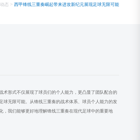
>
动态
西甲锋线三重奏崛起带来进攻新纪元展现足球无限可能
战术形式不仅展现了球员们的个人能力，更凸显了团队配合的
足球无限可能。从锋线三重奏的战术体系、球员个人能力的发
化，我们能够更好地理解锋线三重奏在现代足球中的重要地