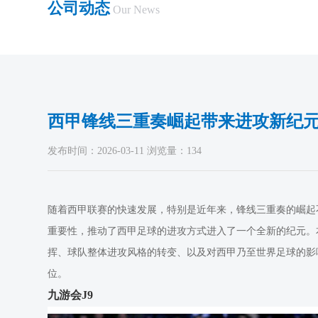
公司动态
Our News
西甲锋线三重奏崛起带来进攻新纪
发布时间：2026-03-11 浏览量：134
随着西甲联赛的快速发展，特别是近年来，锋线三重奏的崛起
重要性，推动了西甲足球的进攻方式进入了一个全新的纪元。
挥、球队整体进攻风格的转变、以及对西甲乃至世界足球的影
位。
九游会J9