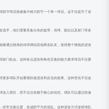
得防守球员很难集中精力防守一个单一球员。这不仅提升了攻
攻选手，他们需要具备出色的盘带、传球、跑位以及射门等多
能够通过精准的传球调动其他两名队友，使得整个锋线的进攻
得射门机会。这种多点进攻和角色互换的能力要求球员不仅要
得更多球队开始重视快速进攻和反击的效果。这种变化不仅改
球送入禁区，而不仅仅依赖于耐心的传控。球队可以通过快速
，经常交换位置，造成防守方的混乱。这种进攻方式使得球队