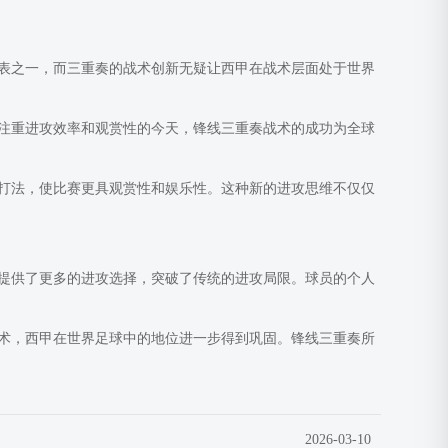
表之一，而三重奏的战术创新无疑让西甲在战术层面处于世界
注重进攻效率和观赏性的今天，锋线三重奏战术的成功为全球
打法，使比赛更具观赏性和娱乐性。这种新的进攻思维不仅仅
提供了更多的进攻选择，突破了传统的进攻局限。球员的个人
术，西甲在世界足球中的地位进一步得到巩固。锋线三重奏所
2026-03-10