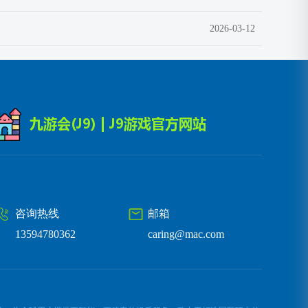
2026-03-12
咨询热线
邮箱
13594780362
caring@mac.com