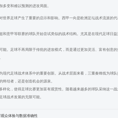
加多变和难以预测的进攻局面。
对世界足球产生了重要的启示和影响。西甲一向是欧洲足坛战术流派的代
超和意甲等联赛的球队开始尝试类似的战术结构。尤其是在现代足球日益
可能。足球不再局限于传统的进攻模式，而是通过更加灵活、富有创意的
。
为现代足球战术体系中的重要创新。从战术层面来看，三重奏锋线为球队
的终结者，还是创造机会的源泉。
多样化，使得足球比赛更加富有观赏性。随着越来越多的球队采纳这一战
足球战术发展的无限可能。
赛观众体验与数据准确性