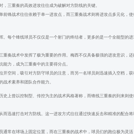
时，三重奏的高效进攻往往成为破解对方防线的关键。
单前锋战术往往依赖于单一进攻点，而三重奏战术则将进攻点多元化，使
挥。每个锋线球员不仅仅是一个射门的终结者，更多的是一个全能型的进
三重奏战术中发挥了极为重要的作用。梅西不仅具备极强的进攻意识，还
抗能力，成为三重奏中的主要得分点。
拉开空间，吸引对方防守球员的注意，而另一名球员则迅速插入空档，获
的战术素养和团队合作能力。
历史上曾以控制型、传控为主的战术风格著称，而锋线三重奏的到来则使
从而迅速打击对方防线。这一进攻方式往往通过快速反击和精准的配合将
员通常在球场上固定位置，而在三重奏的战术中，球员们的跑位极为灵活