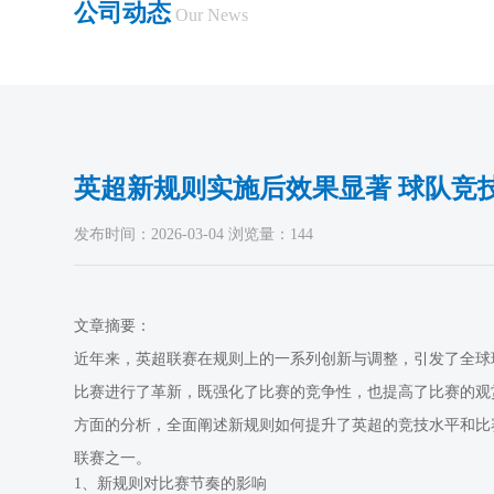
公司动态
Our News
英超新规则实施后效果显著 球队竞
发布时间：2026-03-04 浏览量：144
文章摘要：
近年来，英超联赛在规则上的一系列创新与调整，引发了全球
比赛进行了革新，既强化了比赛的竞争性，也提高了比赛的观
方面的分析，全面阐述新规则如何提升了英超的竞技水平和比
联赛之一。
1、新规则对比赛节奏的影响