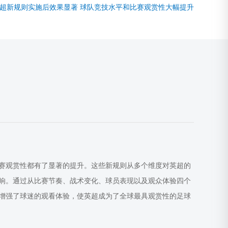
超新规则实施后效果显著 球队竞技水平和比赛观赏性大幅提升
赛观赏性都有了显著的提升。这些新规则从多个维度对英超的
响。通过从比赛节奏、战术变化、球员表现以及观众体验四个
增强了球迷的观看体验，使英超成为了全球最具观赏性的足球