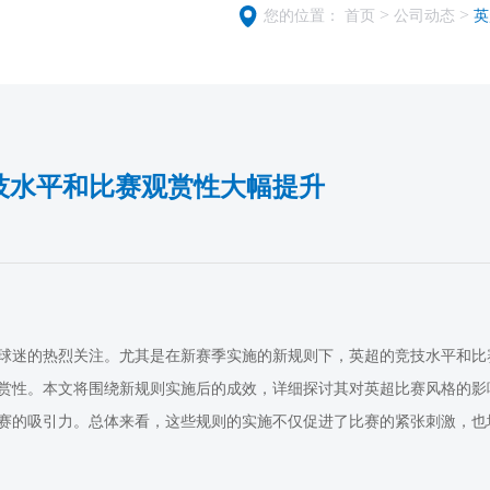
>
>
您的位置：
首页
公司动态
英
技水平和比赛观赏性大幅提升
球迷的热烈关注。尤其是在新赛季实施的新规则下，英超的竞技水平和比
赏性。本文将围绕新规则实施后的成效，详细探讨其对英超比赛风格的影
赛的吸引力。总体来看，这些规则的实施不仅促进了比赛的紧张刺激，也