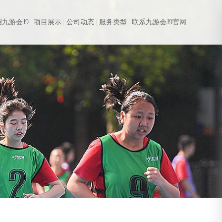
九游会J9
项目展示
公司动态
服务类型
联系九游会J9官网