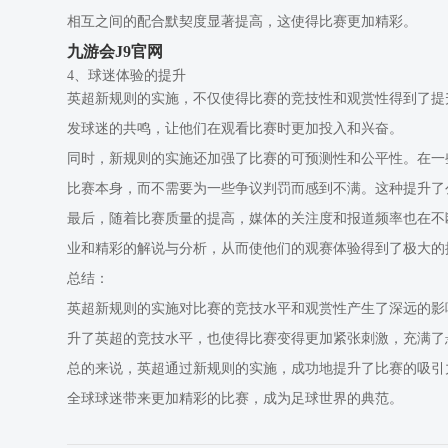
相互之间的配合默契度显著提高，这使得比赛更加精彩。
九游会J9官网
4、球迷体验的提升
英超新规则的实施，不仅使得比赛的竞技性和观赏性得到了提
发球迷的共鸣，让他们在观看比赛时更加投入和兴奋。
同时，新规则的实施还加强了比赛的可预测性和公平性。在一
比赛本身，而不需要为一些争议判罚而感到不满。这种提升了
最后，随着比赛质量的提高，媒体的关注度和报道频率也在不
业和精彩的解说与分析，从而使他们的观赛体验得到了极大的
总结：
英超新规则的实施对比赛的竞技水平和观赏性产生了深远的影
升了英超的竞技水平，也使得比赛变得更加紧张刺激，充满了
总的来说，英超通过新规则的实施，成功地提升了比赛的吸引
全球球迷带来更加精彩的比赛，成为足球世界的典范。