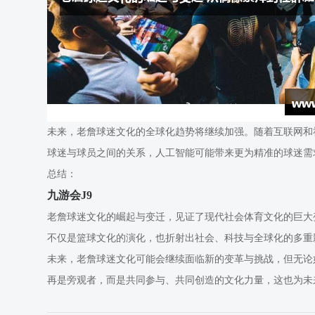
未来，老詹球迷文化的全球化趋势将继续加强。随着互联网和
球迷与球员之间的关系，人工智能可能带来更为精准的球迷需
总结：
九游会J9
老詹球迷文化的崛起与变迁，见证了现代社会体育文化的巨大
不仅是篮球文化的演化，也折射出社会、科技与全球化的多重
未来，老詹球迷文化可能会继续面临新的变革与挑战，但无论
再是旁观者，而是共同参与、共同创造的文化力量，这也为未