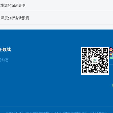
业生涯的深远影响
踪深度分析走势预测
用领域
司动态