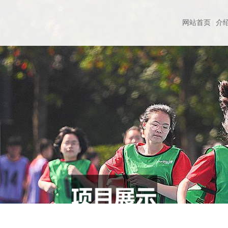
网站首页
介绍