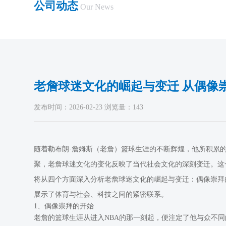
公司动态
Our News
老詹球迷文化的崛起与变迁 从偶像
发布时间：2026-02-23 浏览量：143
随着勒布朗·詹姆斯（老詹）篮球生涯的不断辉煌，他所积累
聚，老詹球迷文化的变化反映了当代社会文化的深刻变迁。这
将从四个方面深入分析老詹球迷文化的崛起与变迁：偶像崇拜
展示了体育与社会、科技之间的紧密联系。
1、偶像崇拜的开始
老詹的篮球生涯从进入NBA的那一刻起，便注定了他与众不同