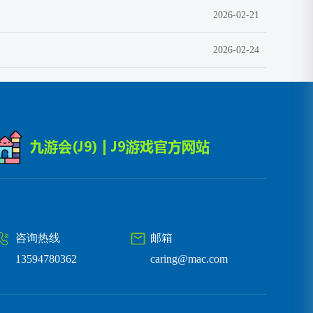
2026-02-21
2026-02-24
咨询热线
邮箱
13594780362
caring@mac.com