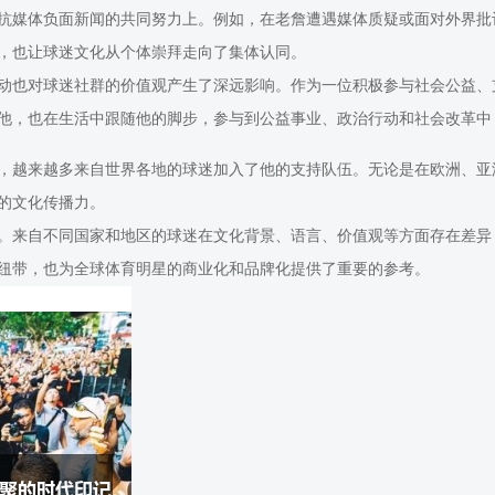
抗媒体负面新闻的共同努力上。例如，在老詹遭遇媒体质疑或面对外界批
，也让球迷文化从个体崇拜走向了集体认同。
动也对球迷社群的价值观产生了深远影响。作为一位积极参与社会公益、
他，也在生活中跟随他的脚步，参与到公益事业、政治行动和社会改革中
，越来越多来自世界各地的球迷加入了他的支持队伍。无论是在欧洲、亚
的文化传播力。
。来自不同国家和地区的球迷在文化背景、语言、价值观等方面存在差异
纽带，也为全球体育明星的商业化和品牌化提供了重要的参考。