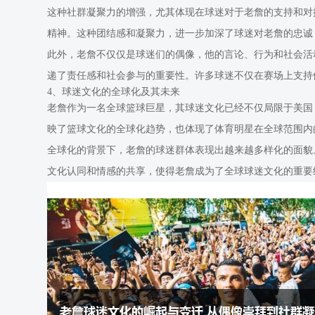
这种社群凝聚力的增强，尤其体现在球迷对于老詹的支持和对
精神。这种团结感和凝聚力，进一步加深了球迷对老詹的忠诚
此外，老詹不仅仅是球迷们的偶像，他的言论、行为和社会活
递了责任感和社会参与的重要性。许多球迷不仅在赛场上支持
4、球迷文化的全球化及其未来
老詹作为一名全球篮球巨星，其球迷文化已经不仅局限于美国
映了篮球文化的全球化趋势，也体现了体育明星在全球范围内
全球化的背景下，老詹的球迷群体表现出越来越多样化的面貌
文化认同和情感的共享，使得老詹成为了全球球迷文化的重要