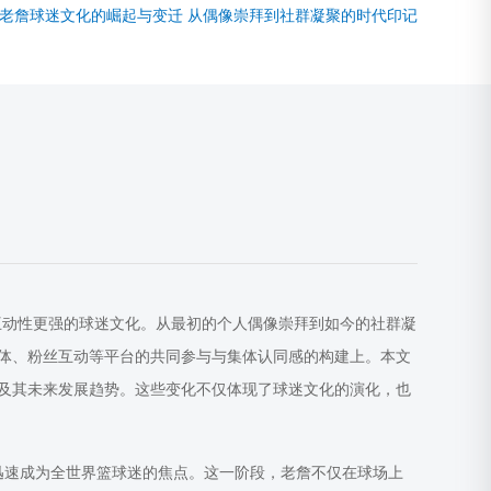
老詹球迷文化的崛起与变迁 从偶像崇拜到社群凝聚的时代印记
互动性更强的球迷文化。从最初的个人偶像崇拜到如今的社群凝
体、粉丝互动等平台的共同参与与集体认同感的构建上。本文
及其未来发展趋势。这些变化不仅体现了球迷文化的演化，也
，迅速成为全世界篮球迷的焦点。这一阶段，老詹不仅在球场上