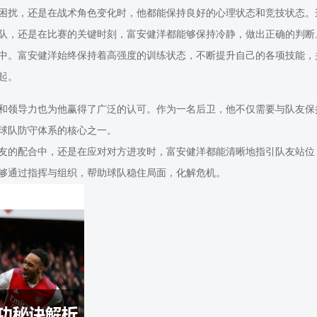
困扰，还是在战术角色变化时，他都能保持良好的心理状态和竞技状态。
队，还是在比赛的关键时刻，富安健洋都能够保持冷静，做出正确的判断
中。富安健洋始终保持着高强度的训练状态，不断提升自己的各项技能，
起。
和领导力也为他赢得了广泛的认可。作为一名后卫，他不仅需要与队友保
球队防守体系的核心之一。
友的配合中，还是在应对对方进攻时，富安健洋都能清晰地指引队友站位
够通过指挥与组织，帮助球队稳住局面，化解危机。