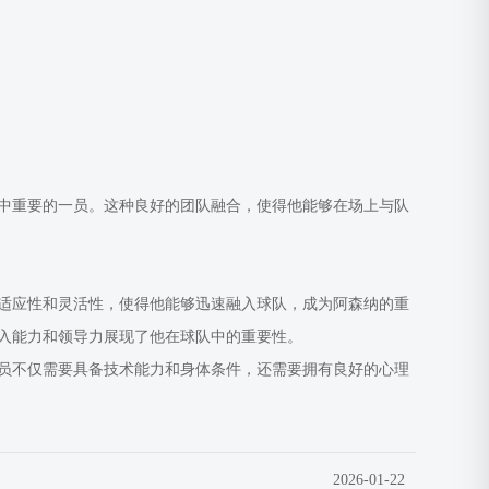
中重要的一员。这种良好的团队融合，使得他能够在场上与队
适应性和灵活性，使得他能够迅速融入球队，成为阿森纳的重
入能力和领导力展现了他在球队中的重要性。
员不仅需要具备技术能力和身体条件，还需要拥有良好的心理
2026-01-22