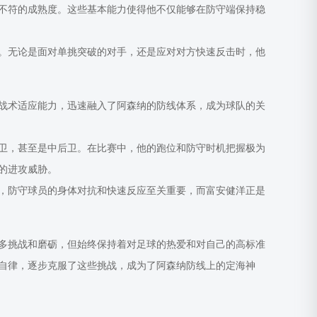
不符的成熟度。这些基本能力使得他不仅能够在防守端保持稳
。无论是面对单挑突破的对手，还是应对对方快速反击时，他
战术适应能力，迅速融入了阿森纳的防线体系，成为球队的关
卫，甚至是中后卫。在比赛中，他的跑位和防守时机把握极为
的进攻威胁。
，防守球员的身体对抗和快速反应至关重要，而富安健洋正是
多挑战和磨砺，但始终保持着对足球的热爱和对自己的高标准
自律，逐步克服了这些挑战，成为了阿森纳防线上的定海神