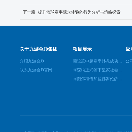
下一篇
提升篮球赛事观众体验的行为分析与策略探索
关于九游会J9集团
项目展示
应
介绍九游会J9
颜骏凌中超赛季扑救成功率位居前列展现顶级门将实力
公
联系九游会J9官网
阿森纳正式签下皇家社会中场梅里诺 强化球队中场实力
阿图尔租借加盟佛罗伦萨展现中场统治力与技战术价值