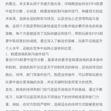
的重点。本文将从四个关键方面出发，详细阐述如何在FIFA联赛
中提升分数，分别是：精通游戏机制与操作技巧、构建强大的战
术体系、选择合适的阵容与球员、以及优化心态管理和战斗策
略。这四个方面是帮助玩家快速提升分数并稳步攀升排名的有效
策略。每个方面都提供了实际的建议和技巧，帮助玩家在FIFA联
赛中取得更好的成绩。通过深入了解这些策略，玩家不仅能提升
个人水平，还能在竞争中始终占据有利位置。
1、精通游戏机制与操作技巧
要在FIFA联赛中提升分数，最基本的要求是精通游戏的基本操作
和机制。游戏机制不仅仅是关于控制球员的移动，还包括球员的
跑位、传球、射门等操作技巧。熟悉这些操作，可以帮助玩家在
比赛中做出更准确的决策，并在关键时刻发挥更大的优势。
首先，精准的传球和射门技巧是提升游戏水平的基础。通过不断
练习，玩家可以提高球员在不同场合下的传球精准度和射门力
量。例如，在对方防线严密时，选择适合的传球方式能够更好地