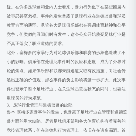
疑。在许多足球迷和业内人士看来，暴力行为似乎在某些圈层内
被容忍甚至忽视。事件的发生暴露了足球行业在道德监督和球员
教育方面的薄弱。尽管各大足球俱乐部都在强调体育精神和公平
竞争，但类似的丑闻仍时有发生，这令公众开始质疑足球行业是
否真正落实了职业道德的要求。
此外，塞梅多的家暴行为对足球俱乐部和联赛的形象也造成了不
小的影响。俱乐部在处理此事件时的反应和态度，成为了外界讨
论的焦点。如果俱乐部和联赛未能迅速采取有效措施，向社会传
递出正确的价值观，那么事件的负面影响将进一步扩大。此次事
件也警示了整个足球行业，在关注球员竞技状态的同时，也要注
重球员的行为规范。
3、足球行业管理与道德监督的缺陷
鲁本·塞梅多家暴事件的发生，也暴露了足球行业在管理和道德监
督方面的重大缺陷。尽管足球俱乐部和各大体育机构有着完善的
竞技管理体系，但在道德和行为管理上，依旧存在诸多漏洞。首