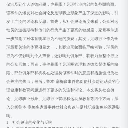
仅涉及到个人道德问题，也暴露了足球行业内部的某些阴暗面。
该事件的爆发对社会舆论及足球职业形象产生了深远的影响，引
发了广泛的讨论和反思。首先，从社会舆论角度来看，公众对运
动员的道德期待和他们的行为产生了更高的敏感度，家暴事件进
一步加剧了对体育明星行为不端的质疑；其次，足球行业作为全
球最受关注的体育项目之一，其职业形象面临严峻考验，球员的
行为不仅影响到个人声誉，还影响到俱乐部、联赛乃至整个行业
的公众形象；再者，事件暴露了足球圈管理和道德监督体系的缺
陷，部分俱乐部和机构在处理类似事件时的态度和措施也成为社
会关注的焦点；最后，鲁本·塞梅多事件也促使社会对运动员的心
理健康和教育问题进行了更多的关注和讨论。本文将从社会舆
论、足球职业形象、足球行业管理和运动员教育等四个方面，深
入分析鲁本·塞梅多家暴事件对社会舆论与足球职业形象的深远影
响。
1、社会舆论的变化与反响