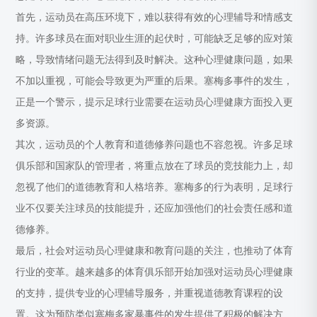
首先，运动员在高压环境下，难以获得有效的心理辅导和情感支
持。许多球员在面对职业生涯的起伏时，可能缺乏足够的应对策
略，导致情绪问题无法得到及时解决。这种心理健康问题，如果
不加以重视，可能会导致更为严重的后果。塞梅多事件的发生，
正是一个警示，提示足球行业需要在运动员心理健康方面投入更
多资源。
其次，运动员的个人教育和道德修养问题也不容忽视。许多足球
俱乐部和国家队的管理者，将重点放在了球员的竞技能力上，却
忽视了他们的道德教育和人格培养。塞梅多的行为表明，足球行
业不仅要关注球员的技能提升，还应加强他们的社会责任感和道
德修养。
最后，社会对运动员心理健康和教育问题的关注，也推动了体育
行业的变革。越来越多的体育俱乐部开始加强对运动员心理健康
的支持，提供专业的心理辅导服务，并重视道德教育课程的设
置。这为预防类似塞梅多家暴事件的发生提供了积极的解决方