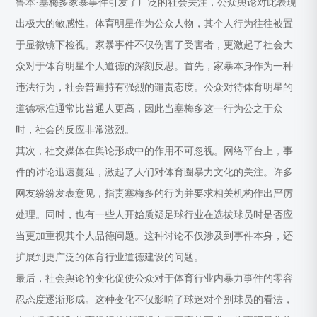
鲁本·塞梅多家暴事件引发了广泛的社会关注，公众舆论对此表现
出极大的敏感性。体育明星作为公众人物，其个人行为往往被置
于显微镜下检视。家暴事件不仅伤害了受害者，更激起了社会大
众对于体育明星个人道德的深刻反思。首先，家暴本身作为一种
违法行为，社会普遍持有强烈的谴责态度。公众对待体育明星的
道德标准通常比普通人更高，因此当塞梅多这一行为公之于众
时，社会的反应非常激烈。
其次，社交媒体在舆论形成中的作用不可忽视。网络平台上，事
件的讨论迅速蔓延，激起了人们对体育圈暴力文化的关注。许多
网友纷纷发表意见，指责塞梅多的行为并要求相关机构作出严厉
处理。同时，也有一些人开始质疑足球行业在选拔球员时是否应
当更加重视其个人品德问题。这种讨论不仅涉及到事件本身，还
扩展到更广泛的体育行业道德建设的问题。
最后，社会舆论的变化促使公众对于体育行业内暴力事件的零容
忍态度逐渐形成。这种变化不仅影响了球迷对个别球员的看法，