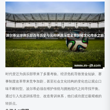
时代变迁为俱乐部带来了多重考验。经济危机导致资金短缺、赛
事制度改革带来竞争加剧，甚至社会文化结构的变化也让观众口
味不断转型。波尔蒂必须在维护传统与拥抱现代之间寻找平衡。
通过引入先进训练理念、改造青训体系，他们成功度过最艰难的
转折点。