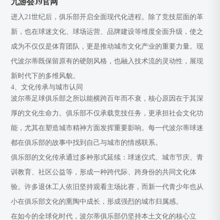
九游会J9官网
进入21世纪后，俱乐部开启全面现代化进程。除了竞技层面的革
新，也在球迷文化、球场运营、品牌建设等维度全面升级，使之
成为不仅仅是体育团队，更是推动城市文化产业的重要力量。现
代波尔蒂既保留原有的硬朗风格，也融入技术流的灵动性，展现
新时代下的多维风貌。
4、文化传承与城市认同
波尔蒂足球俱乐部之所以能横跨百年而不衰，核心原因在于其深
厚的文化生命力。俱乐部不仅承载竞技任务，更承担社会文化功
能，尤其在塑造城市精神方面发挥重要影响。每一代波尔蒂球迷
都在俱乐部的故事中找到自己与城市的情感联系。
俱乐部的文化传承通过多种形式延续：球迷仪式、城市节庆、青
训教育、社区公益等，形成一种跨代际、跨身份的共同文化体
验。许多退休工人依旧坚持观看主场比赛，而新一代青少年也从
小在俱乐部文化的熏陶中成长，形成强烈的城市归属感。
在如今的全球化时代，波尔蒂俱乐部仍坚持本土文化的核心立