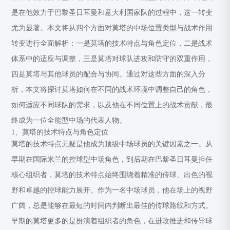
是在他效力于巴黎圣日耳曼和意大利国家队的过程中，这一转变
尤为显著。本文将从四个方面对莫塔的中场位置类型与战术作用
转变进行全面解析：一是莫塔的技术特点与角色定位，二是战术
体系中的适应与调整，三是莫塔对球队进攻和防守的双重作用，
四是莫塔与其他球员的配合与协同。通过对这些方面的深入分
析，本文将探讨莫塔如何在不同的战术环境中调整自己的角色，
如何适应不同球队的需求，以及他在不同位置上的战术贡献，最
终成为一位全能型中场的代表人物。
1、莫塔的技术特点与角色定位
莫塔的技术特点无疑是他成为顶级中场球员的关键因素之一。从
早期在国际米兰的控球型中场角色，到后期在巴黎圣日耳曼担任
核心组织者，莫塔的技术特点始终围绕着精准的传球、出色的视
野和卓越的控球能力展开。作为一名中场球员，他在场上的视野
广阔，总是能够在最短的时间内判断出最佳的传球路线和方式。
早期的莫塔更多的是扮演着组织者的角色，在进攻推进和传导球