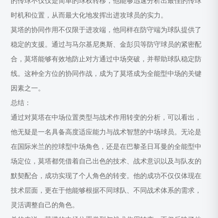
的传球不仅仅是简单的球权转移，他能够迅速分析出最佳的传球
时机和位置，从而最大化地发挥出进攻球员的实力。
莫塔的协同作用不仅限于进攻端，他同样在防守端为球队提供了
稳定的支援。通过与马尔基尼奥斯、金彭贝等防守球员的紧密配
合，莫塔能够有效地防止对方通过中场突破，并帮助球队稳定防
线。这种全方位的协同作战，成为了莫塔成为全能型中场的关键
因素之一。
总结：
通过对莫塔在中场位置类型与战术作用转变的分析，可以看出，
他无疑是一名具备高度适应能力与战术智慧的中场球员。无论是
在国际米兰的控球型中场角色，还是在巴黎圣日耳曼的全能型中
场定位，莫塔都凭借着自己出色的技术、战术意识以及与队友的
默契配合，成功实现了个人角色的转变。他的成功不仅仅体现在
技术层面，更在于他能够根据不同球队、不同战术体系的需求，
灵活调整自己的角色。