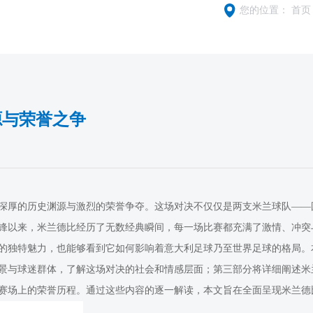
您的位置：
首页
源与荣誉之争
历史渊源与激烈的荣誉争夺。这场对决不仅仅是两支米兰球队——国际米兰（In
次交锋以来，米兰德比经历了无数经典瞬间，每一场比赛都充满了激情、冲
的独特魅力，也能够看到它如何影响着意大利足球乃至世界足球的格局。
景与球迷群体，了解这场对决的社会和情感层面；第三部分将详细阐述米
赛场上的荣誉历程。通过这些内容的逐一解读，本文旨在全面呈现米兰德