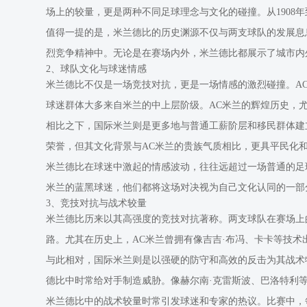
场上的较量，更是两种不同足球理念与文化的碰撞。从1908
值得一提的是，米兰德比的历史渊源不仅与两支球队的发展息
烈竞争精神中。无论是在赛场内外，米兰德比都展示了城市内
2、球队文化与球迷情感
米兰德比不仅是一场竞技对抗，更是一场情感的激烈碰撞。A
球迷群体大多来自米兰的中上层阶级。AC米兰的辉煌历史，
相比之下，国际米兰则是更多地与普通工薪阶层和移民群体建
荣誉，但其文化背景与AC米兰的贵族气质相比，更具平民化
米兰德比在球迷中激起的情感波动，往往远超过一场普通的足
米兰的蓝黑球迷，他们都将这场对决视为自己文化认同的一部
3、竞技对抗与战术较量
米兰德比历来以其高强度的竞技对抗著称。两支球队在赛场上
路。尤其在历史上，AC米兰曾拥有像吉吉·布冯、卡卡等技
与此相对，国际米兰则是以强硬的防守和高效的反击为其战术
德比中时常给对手制造威胁。像赫尔南·克雷斯波、巴洛特利
米兰德比中的战术较量时常引发球迷和专家的热议。比赛中，