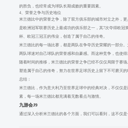
的胜负，也经常成为球队长期成败的重要因素。
4、荣誉之争与历史地位
米兰德比中的荣誉之争，除了双方俱乐部的城市对立之外，更
是欧洲冠军联赛历史上最成功的俱乐部之一，其7次夺得欧冠奖杯
杯、欧冠三冠王的伟业，创造了属于自己的传奇。
米兰德比的每一场比赛，都是两队在争夺历史荣耀的一部分。
两队球迷对自己球队的荣誉感和自豪感。而这种竞争，也使得
随着时间的推移，米兰德比的荣誉之争已经不仅仅局限于赛场
塑造属于自己的传奇，努力在世界足球历史上留下不可磨灭的
总结：
米兰德比，作为意大利乃至世界足球中的经典对决，不仅仅是
素，每一场米兰德比都充满着无数看点与激情。
九游会J9
通过深入分析米兰德比的各个方面，我们可以看到，这不仅是