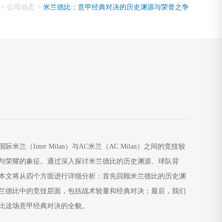
>
>
公司动态
米兰德比：意甲经典对决的历史渊源与荣誉之争
ter Milan）与AC米兰（AC Milan）之间的竞技较
突与荣耀的象征。通过深入探讨米兰德比的历史渊源、球队背
本文将从四个方面进行详细分析：首先回顾米兰德比的历史渊
兰德比中的竞技层面，包括战术较量和经典对决；最后，我们
比这场意甲经典对决的全貌。