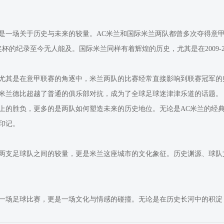
是一场关于历史与未来的较量。AC米兰和国际米兰两队都曾多次夺得意甲
的纪录至今无人能及。国际米兰同样有着辉煌的历史，尤其是在2009-2
尤其是在意甲联赛的角逐中，米兰两队的比赛经常直接影响到联赛冠军的
米兰德比超越了普通的俱乐部对抗，成为了全球足球迷津津乐道的话题。
上的胜负，更多的是两队如何塑造未来的历史地位。无论是AC米兰的经
印记。
两支足球队之间的较量，更是米兰这座城市的文化象征。历史渊源、球队
一场足球比赛，更是一场文化与情感的碰撞。无论是在历史长河中的积淀