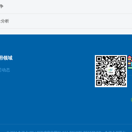
争
量分析
用领域
司动态