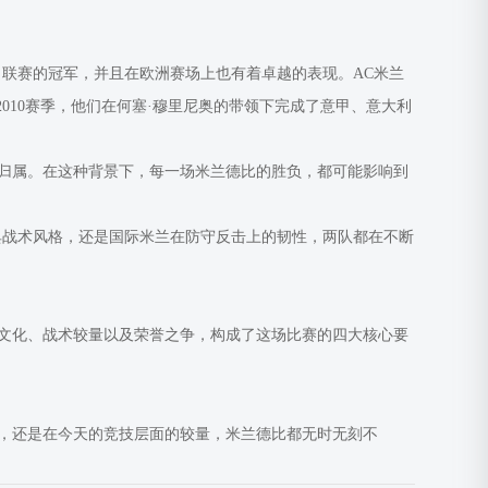
联赛的冠军，并且在欧洲赛场上也有着卓越的表现。AC米兰
010赛季，他们在何塞·穆里尼奥的带领下完成了意甲、意大利
归属。在这种背景下，每一场米兰德比的胜负，都可能影响到
典战术风格，还是国际米兰在防守反击上的韧性，两队都在不断
文化、战术较量以及荣誉之争，构成了这场比赛的四大核心要
，还是在今天的竞技层面的较量，米兰德比都无时无刻不