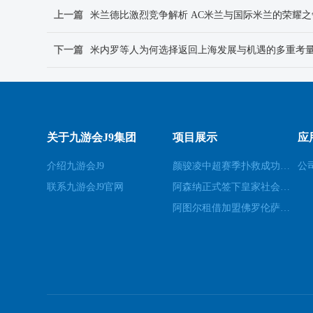
上一篇
米兰德比激烈竞争解析 AC米兰与国际米兰的荣耀之
下一篇
米内罗等人为何选择返回上海发展与机遇的多重考
关于九游会J9集团
项目展示
应
介绍九游会J9
颜骏凌中超赛季扑救成功率位居前列展现顶级门将实力
公
联系九游会J9官网
阿森纳正式签下皇家社会中场梅里诺 强化球队中场实力
阿图尔租借加盟佛罗伦萨展现中场统治力与技战术价值