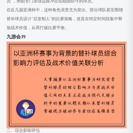
员”，例如专门加强边路冲击或稳固防守的球员。
在近几届亚洲杯中，这种角色演变尤为突出。部分球队甚至围绕
替补球员设计“后发制人”的比赛策略，使其在特定时间段集中释
放战术价值，从而打破比赛平衡。
九游会J9
二、综合影响评估