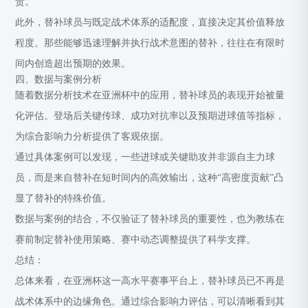
责。
此外，替补球员与既定战术体系的适配度，直接决定其价值释放
程度。那些能够迅速理解并执行战术意图的替补，往往在有限时
间内创造超出预期的效果。
四、数据与案例分析
随着数据分析技术在亚洲杯中的应用，替补球员的表现开始被量
化评估。登场后关键传球、成功对抗率以及预期进球值等指标，
为综合影响力分析提供了客观依据。
通过具体案例可以发现，一些进球或关键助攻并非源自主力球
员，而是来自替补在短时间内的高效输出，这种“高密度贡献”凸
显了替补的特殊价值。
数据与案例的结合，不仅验证了替补球员的重要性，也为教练在
赛前制定替补使用策略、赛中动态调整提供了科学支撑。
总结：
总体来看，在亚洲杯这一高水平赛事平台上，替补球员已不再是
战术体系中的边缘角色。通过综合影响力评估，可以清晰看到其