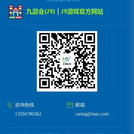
咨询热线
邮箱
13594780362
caring@mac.com