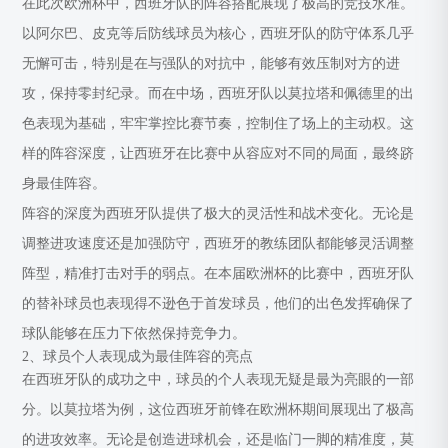
在此次欧洲杯中，西班牙队的阵容搭配展现了极高的竞技水准。
以阿尔巴、皮克等后防线球员为核心，西班牙队的防守体系几乎
无懈可击，特别是在与强队的对抗中，能够有效压制对方的进
攻，保持零封纪录。而在中场，西班牙队以莫拉塔和佩德里的出
色表现为基础，牢牢掌控比赛节奏，控制住了场上的主动权。这
样的阵容深度，让西班牙在比赛中从容应对不同的局面，最终跻
身最佳阵容。
阵容的深度为西班牙队提供了极大的灵活性和战术变化。无论是
调整进攻速度还是加强防守，西班牙的教练团队都能够灵活调整
阵型，精准打击对手的弱点。在本届欧洲杯的比赛中，西班牙队
的替补球员也表现得不逊色于首发球员，他们的出色发挥确保了
球队能够在压力下依然保持竞争力。
2、球员个人表现成为最佳阵容的亮点
在西班牙队的成功之中，球员的个人表现无疑是最为亮眼的一部
分。以莫拉塔为例，这位西班牙前锋在欧洲杯期间展现出了极高
的进攻效率。无论是创造进球机会，还是临门一脚的精准度，莫