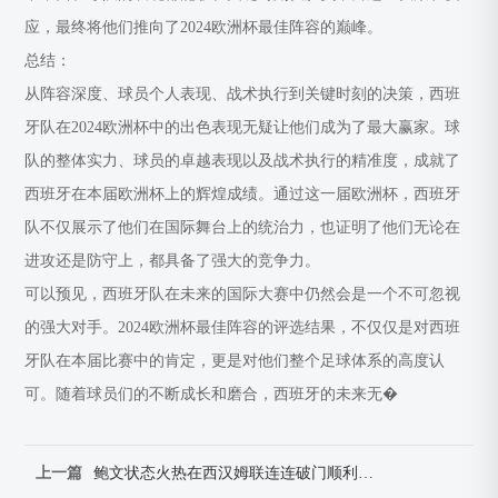
应，最终将他们推向了2024欧洲杯最佳阵容的巅峰。
总结：
从阵容深度、球员个人表现、战术执行到关键时刻的决策，西班
牙队在2024欧洲杯中的出色表现无疑让他们成为了最大赢家。球
队的整体实力、球员的卓越表现以及战术执行的精准度，成就了
西班牙在本届欧洲杯上的辉煌成绩。通过这一届欧洲杯，西班牙
队不仅展示了他们在国际舞台上的统治力，也证明了他们无论在
进攻还是防守上，都具备了强大的竞争力。
可以预见，西班牙队在未来的国际大赛中仍然会是一个不可忽视
的强大对手。2024欧洲杯最佳阵容的评选结果，不仅仅是对西班
牙队在本届比赛中的肯定，更是对他们整个足球体系的高度认
可。随着球员们的不断成长和磨合，西班牙的未来无�
上一篇
鲍文状态火热在西汉姆联连连破门顺利入选国家队