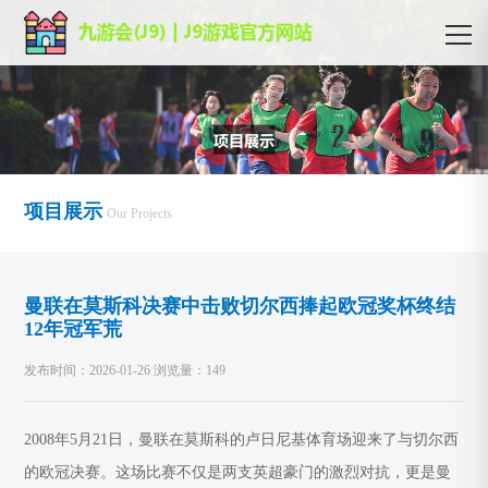
项目展示
Our Projects
曼联在莫斯科决赛中击败切尔西捧起欧冠奖杯终结
12年冠军荒
发布时间：2026-01-26 浏览量：149
2008年5月21日，曼联在莫斯科的卢日尼基体育场迎来了与切尔西
的欧冠决赛。这场比赛不仅是两支英超豪门的激烈对抗，更是曼