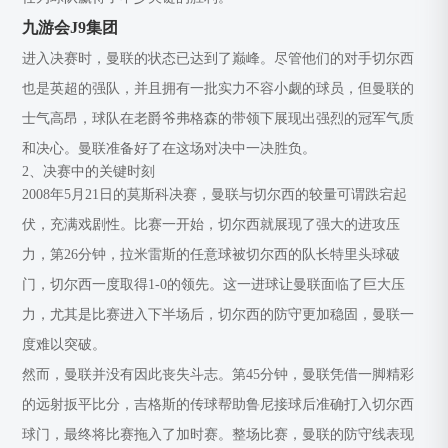
九游会J9集团
进入决赛时，曼联的状态已达到了巅峰。尽管他们的对手切尔西
也是英超的强队，并且拥有一批实力不容小觑的球员，但曼联的
士气高昂，球队在老爵爷弗格森的带领下展现出强烈的冠军气质
和决心。曼联准备好了在这场对决中一决胜负。
2、决赛中的关键时刻
2008年5月21日的莫斯科决赛，曼联与切尔西的较量可谓跌宕起
伏，充满戏剧性。比赛一开始，切尔西就展现了强大的进攻压
力，第26分钟，拉米雷斯的任意球被切尔西的队长特里头球破
门，切尔西一度取得1-0的领先。这一进球让曼联面临了巨大压
力，尤其是比赛进入下半场后，切尔西的防守更加稳固，曼联一
度难以突破。
然而，曼联并没有因此丧失斗志。第45分钟，曼联凭借一脚精彩
的远射扳平比分，吉格斯的传球帮助鲁尼接球后准确打入切尔西
球门，最终将比赛拖入了加时赛。整场比赛，曼联的防守线表现