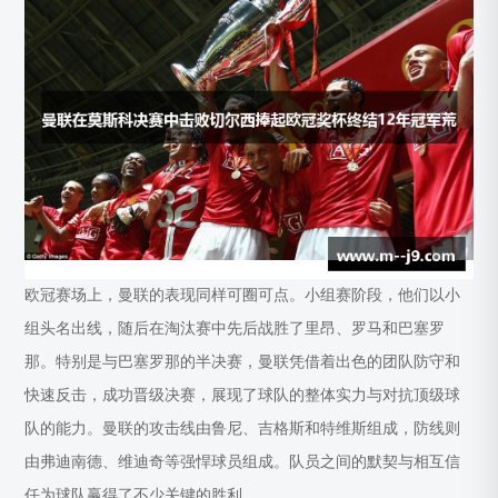
欧冠赛场上，曼联的表现同样可圈可点。小组赛阶段，他们以小
组头名出线，随后在淘汰赛中先后战胜了里昂、罗马和巴塞罗
那。特别是与巴塞罗那的半决赛，曼联凭借着出色的团队防守和
快速反击，成功晋级决赛，展现了球队的整体实力与对抗顶级球
队的能力。曼联的攻击线由鲁尼、吉格斯和特维斯组成，防线则
由弗迪南德、维迪奇等强悍球员组成。队员之间的默契与相互信
任为球队赢得了不少关键的胜利。