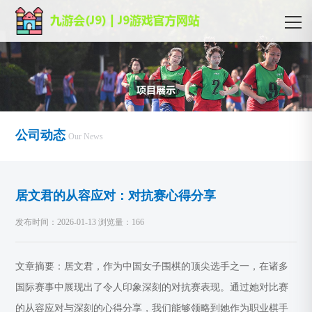
公司动态
Our News
居文君的从容应对：对抗赛心得分享
发布时间：2026-01-13 浏览量：166
文章摘要：居文君，作为中国女子围棋的顶尖选手之一，在诸多
国际赛事中展现出了令人印象深刻的对抗赛表现。通过她对比赛
的从容应对与深刻的心得分享，我们能够领略到她作为职业棋手