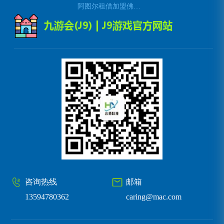
阿图尔租借加盟佛罗伦萨展现中场统治力与技战术价值
咨询热线
邮箱
13594780362
caring@mac.com